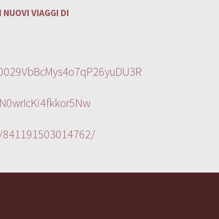
 NUOVI VIAGGI DI
l/0029VbBcMys4o7qP26yuDU3R
N0wrIcKi4fkkor5Nw
s/841191503014762/