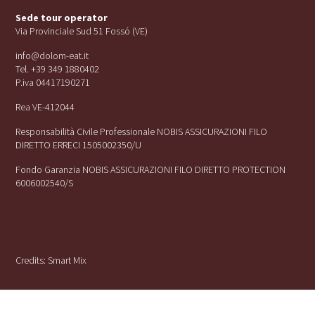
Sede tour operator
Via Provinciale Sud 51 Fossó (VE)
info@dolom-eat.it
Tel. +39 349 1880402
P.iva 04417190271
Rea VE-412044
Responsabilità Civile Professionale NOBIS ASSICURAZIONI FILO
DIRETTO ERRECI 1505002350/U
Fondo Garanzia NOBIS ASSICURAZIONI FILO DIRETTO PROTECTION
6006002540/S
Credits:
Smart Mix