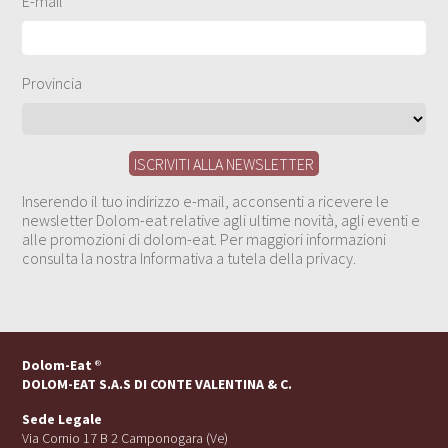
E-mail
Provincia
Inserendo il tuo indirizzo e-mail, acconsenti a ricevere le
newsletter Dolom-eat relative agli ultime novità, agli eventi e
alle promozioni di dolom-eat. Per maggiori informazioni
consulta la nostra Informativa a tutela della privacy.
Dolom-Eat
®
DOLOM-EAT S.A.S DI CONTE VALENTINA & C.
Sede Legale
Via Cornio 17 B 2 Camponogara (Ve)