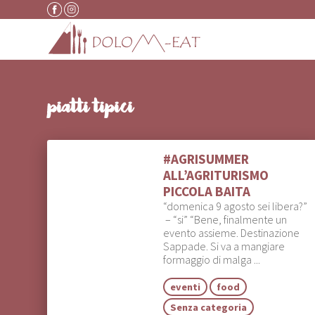
Vai al contenuto
piatti tipici
#AGRISUMMER
ALL’AGRITURISMO
PICCOLA BAITA
“domenica 9 agosto sei libera?”
– “si” “Bene, finalmente un
evento assieme. Destinazione
Sappade. Si va a mangiare
formaggio di malga ...
eventi
food
Senza categoria