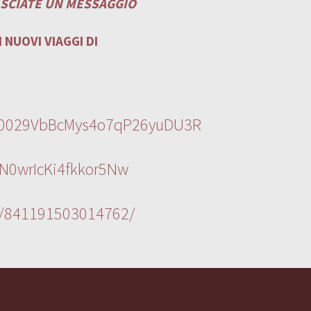
ASCIATE UN MESSAGGIO
 NUOVI VIAGGI DI
l/0029VbBcMys4o7qP26yuDU3R
N0wrIcKi4fkkor5Nw
s/841191503014762/