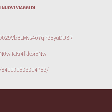
 NUOVI VIAGGI DI
l/0029VbBcMys4o7qP26yuDU3R
N0wrIcKi4fkkor5Nw
s/841191503014762/