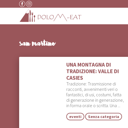
Vai al contenuto
san martino
UNA MONTAGNA DI
TRADIZIONE: VALLE DI
CASIES
Tradizione: Trasmissione di
racconti, avvenimenti veri o
fantastici, di usi, costumi, fatta
di generazione in generazione,
in forma orale o scritta. Una ...
eventi
Senza categoria