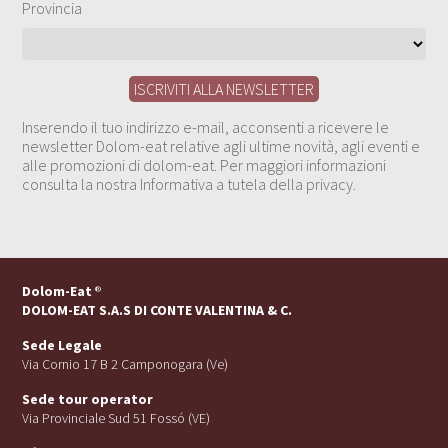
Provincia
Inserendo il tuo indirizzo e-mail, acconsenti a ricevere le
newsletter Dolom-eat relative agli ultime novità, agli eventi e
alle promozioni di dolom-eat. Per maggiori informazioni
consulta la nostra Informativa a tutela della privacy.
Dolom-Eat
®
DOLOM-EAT S.A.S DI CONTE VALENTINA & C.
Sede Legale
Via Cornio 17 B 2 Camponogara (Ve)
Sede tour operator
Via Provinciale Sud 51 Fossó (VE)