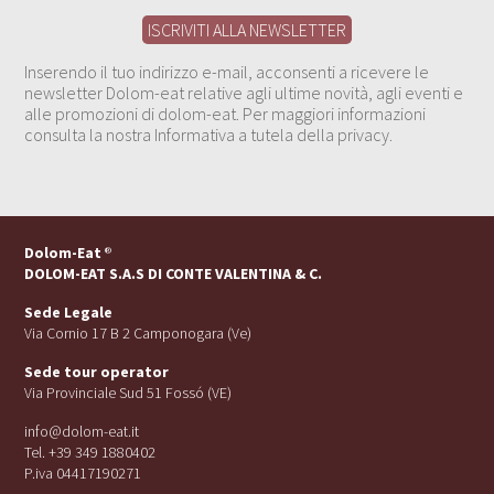
Inserendo il tuo indirizzo e-mail, acconsenti a ricevere le
newsletter Dolom-eat relative agli ultime novità, agli eventi e
alle promozioni di dolom-eat. Per maggiori informazioni
consulta la nostra Informativa a tutela della privacy.
Dolom-Eat
®
DOLOM-EAT S.A.S DI CONTE VALENTINA & C.
Sede Legale
Via Cornio 17 B 2 Camponogara (Ve)
Sede tour operator
Via Provinciale Sud 51 Fossó (VE)
info@dolom-eat.it
Tel. +39 349 1880402
P.iva 04417190271