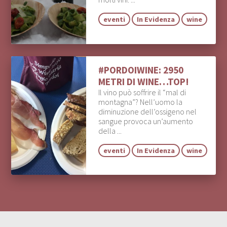
eventi
In Evidenza
wine
#PORDOIWINE: 2950
METRI DI WINE…TOP!
Il vino può soffrire il “mal di
montagna”? Nell’uomo la
diminuzione dell’ossigeno nel
sangue provoca un’aumento
della ...
eventi
In Evidenza
wine