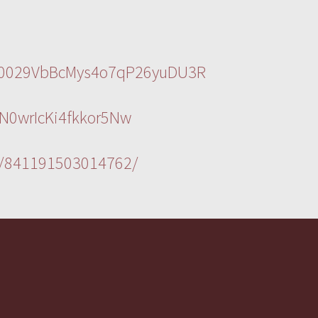
l/0029VbBcMys4o7qP26yuDU3R
N0wrIcKi4fkkor5Nw
s/841191503014762/