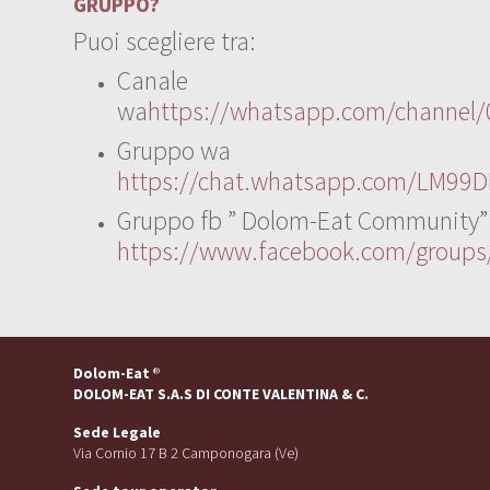
GRUPPO?
Puoi scegliere tra:
Canale
wa
https://whatsapp.com/channe
Gruppo wa
https://chat.whatsapp.com/LM99D
Gruppo fb ” Dolom-Eat Community”
https://www.facebook.com/group
Dolom-Eat
®
DOLOM-EAT S.A.S DI CONTE VALENTINA & C.
Sede Legale
Via Cornio 17 B 2 Camponogara (Ve)