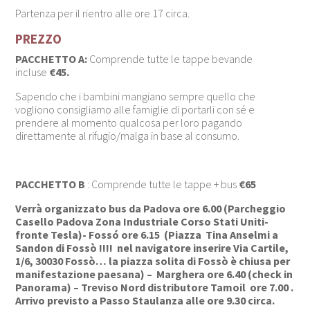
Partenza per il rientro alle ore 17 circa.
PREZZO
PACCHETTO A:
Comprende tutte le tappe bevande
incluse
€45.
Sapendo che i bambini mangiano sempre quello che
vogliono consigliamo alle famiglie di portarli con sé e
prendere al momento qualcosa per loro pagando
direttamente al rifugio/malga in base al consumo.
PACCHETTO B
: Comprende tutte le tappe + bus
€65
Verrà organizzato bus da Padova ore 6.00 (Parcheggio
Casello Padova Zona Industriale Corso Stati Uniti-
fronte Tesla)- Fossó ore 6.15 (Piazza Tina Anselmi a
Sandon di Fossò !!!! nel navigatore inserire Via Cartile,
1/6, 30030 Fossò… la piazza solita di Fossò è chiusa per
manifestazione paesana) – Marghera ore 6.40 (check in
Panorama) – Treviso Nord distributore Tamoil ore 7.00 .
Arrivo previsto a Passo Staulanza alle ore 9.30 circa.