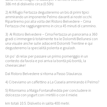
386 mt di dislivello circa (0.50h)
2) Al Rifugio Fertazza degusteremo un bis di primi tipici
ammirando un imponente Pelmo davanti ai nostri occhi.
Ripartiremo poi alla volta del Ristoro Belvedere – Cima
Fertazza che raggiungeremo in circa 45 minuti di cammino.
3) Al Ristoro Belvedere – Cima Fertazza un panorama a 360
gradi ci immergerà totalmente tra le Dolomiti Bellunesi con
una visuale anche sulle adiacenti Dolomiti Trentine e qui
degusteremo la specialità polenta e goulash.
Un po’ di relax per passare un primo pomeriggio in un
contesto da favola e poi arriva la bontà più bontà, la
cheesecake!
Dal Ristoro Belvedere si ritorna a Passo Staulanza.
4) Ci beviamo un caffettino a La Ciasela ammirando il Pelmo?
5) Ritorniamo a Malga Fontanafredda per concludere in
dolcezza con yogurt con i mirtilli o con il miele.
km totali 10.5. Dislivello in salita 400 metri.