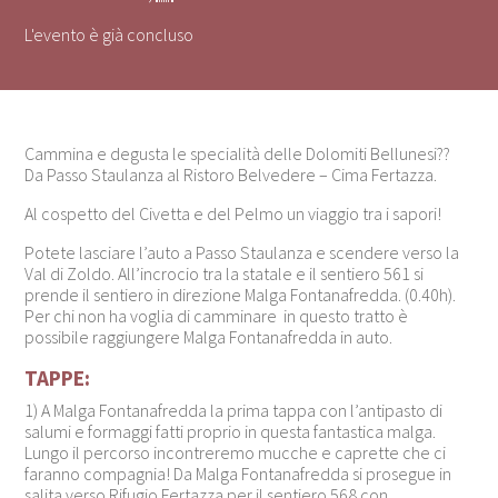
L'evento è già concluso
Cammina e degusta le specialità delle Dolomiti Bellunesi??
Da Passo Staulanza al Ristoro Belvedere – Cima Fertazza.
Al cospetto del Civetta e del Pelmo un viaggio tra i sapori!
Potete lasciare l’auto a Passo Staulanza e scendere verso la
Val di Zoldo. All’incrocio tra la statale e il sentiero 561 si
prende il sentiero in direzione Malga Fontanafredda. (0.40h).
Per chi non ha voglia di camminare in questo tratto è
possibile raggiungere Malga Fontanafredda in auto.
TAPPE:
1) A Malga Fontanafredda la prima tappa con l’antipasto di
salumi e formaggi fatti proprio in questa fantastica malga.
Lungo il percorso incontreremo mucche e caprette che ci
faranno compagnia! Da Malga Fontanafredda si prosegue in
salita verso Rifugio Fertazza per il sentiero 568 con