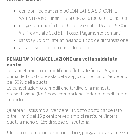
con bonifico bancario DOLOM-EAT S.A.S DI CONTE
VALENTINA & C. iban : IT86F0845236130030130045168
in agenzia lunedì dalle 9 alle 12 e dalle 15 alle 19.30 in
Via Provinciale Sud 51 – Fossò. Pagamento contanti
satispay DolomEat-Eat inviando il codice di transazione
attraverso il sito con carta di credito
PENALITA’ DI CANCELLAZIONE una volta saldata la
quota:
Le cancellazioni o le modifiche effettuate fino a 15 giorni
prima della data prevista del viaggio comportano l’addebito
del 50% della quota.
Le cancellazioni o le modifiche tardive e la mancata
presentazione (No-Show) comportano l’addebito dell’intero
importo.
Qualora riuscissimo a “vendere” il vostro posto cancellato
oltre i limiti dei 15 giorni prevediamo di restituire l’intera
quota a meno di 15€ di spese di istruttoria.
!! In caso di tempo incerto o instabile, pioggia prevista mezza