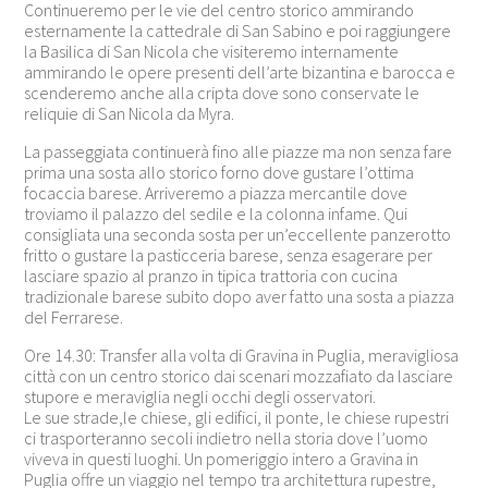
Continueremo per le vie del centro storico ammirando
esternamente la cattedrale di San Sabino e poi raggiungere
la Basilica di San Nicola che visiteremo internamente
ammirando le opere presenti dell’arte bizantina e barocca e
scenderemo anche alla cripta dove sono conservate le
reliquie di San Nicola
da Myra.
La passeggiata continuerà fino alle piazze ma non senza fare
prima una sosta allo storico forno dove gustare l’ottima
focaccia barese. Arriveremo a piazza mercantile dove
troviamo il palazzo del sedile e la colonna infame. Qui
consigliata una seconda sosta per un’eccellente panzerotto
fritto o gustare la pasticceria barese, senza esagerare per
lasciare spazio al pranzo in tipica trattoria con cucina
tradizionale barese subito dopo aver fatto una sosta a piazza
del Ferrarese.
Ore 14.30: Transfer alla volta di Gravina in Puglia, meravigliosa
città con un centro storico dai scenari mozzafiato da lasciare
stupore e meraviglia negli occhi degli osservatori.
Le sue strade,le chiese, gli edifici, il ponte, le chiese rupestri
ci trasporteranno secoli indietro nella storia dove l’uomo
viveva in questi luoghi. Un pomeriggio intero a Gravina in
Puglia offre un viaggio nel tempo tra architettura rupestre,