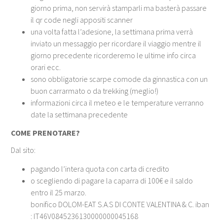
giorno prima, non servirà stamparli ma basterà passare
il qr code negli appositi scanner
una volta fatta l’adesione, la settimana prima verrà
inviato un messaggio per ricordare il viaggio mentre il
giorno precedente ricorderemo le ultime info circa
orari ecc.
sono obbligatorie scarpe comode da ginnastica con un
buon carrarmato o da trekking (meglio!)
informazioni circa il meteo e le temperature verranno
date la settimana precedente
COME PRENOTARE?
Dal sito:
pagando l’intera quota con carta di credito
o scegliendo di pagare la caparra di 100€ e il saldo
entro il 25 marzo.
bonifico DOLOM-EAT S.A.S DI CONTE VALENTINA & C. iban
:
IT46V0845236130000000045168