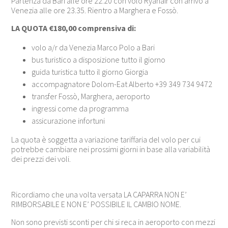
Partenza da Bari alle ore 22.20 con volo Ryanair con arrivo a
Venezia alle ore 23.35. Rientro a Marghera e Fossò.
LA QUOTA €180,00 comprensiva di:
volo a/r da Venezia Marco Polo a Bari
bus turistico a disposizione tutto il giorno
guida turistica tutto il giorno Giorgia
accompagnatore Dolom-Eat Alberto +39 349 734 9472
transfer Fossò, Marghera, aeroporto
ingressi come da programma
assicurazione infortuni
La quota è soggetta a variazione tariffaria del volo per cui
potrebbe cambiare nei prossimi giorni in base alla variabilità
dei prezzi dei voli.
Ricordiamo che una volta versata LA CAPARRA NON E’
RIMBORSABILE E NON E’ POSSIBILE IL CAMBIO NOME.
Non sono previsti sconti per chi si reca in aeroporto con mezzi