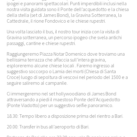
ipogei e panorami spettacolari. Punti imperdibili inclusi nella
nostra visita guidata sono il Ponte dell’acquedotto e la chiesa
della stella (set di James Bond), la Gravina Sotterranea, la
Cattedrale, il rione Fondovico e le chiese rupestri.
Una volta lasciato il bus, il nostro tour inizia con la visita di
Gravina sotterranea, un percorso ipogeo che svela antichi
passaggi, cantine e chiese rupestri.
Raggiungeremo Piazza Notar Domenico dove troviamo una
bellissima terrazza che affaccia sull’intera gravina,
esploreremo alcune chiese locali . Faremo ingresso al
suggestivo soccorpo o Lamia dei morti (Chiesa di Santa
Croce) luogo di sepoltura di vescovi nel periodo del 1500 e a
seguire saliremo al campanile.
Ci immergeremo nel set hollywoodiano di James Bond
attraversando a piedi il maestoso Ponte dell’Acquedotto
(Ponte Viadotto) per un suggestivo selfie panoramico.
18.30: Tempo libero a disposizione prima del rientro a Bari.
20.00: Transfer in bus all’aeroporto di Bari.