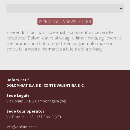
Inserendo il tuo indirizzo e-mail, acconsenti a ricevere le
newsletter Dolom-eat relative agli ultime novità, agli eventi e
alle promozioni di dolom-eat. Per maggiori informazioni
consulta la nostra Informativa a tutela della privacy.
Dolom-Eat
®
DOLOM-EAT S.A.S DI CONTE VALENTINA & C.
Sede Legale
Via Cornio 17 B 2 Camponogara (Ve)
Sede tour operator
Via Provinciale Sud 51 Fossó (VE)
info@dolom-eat.it