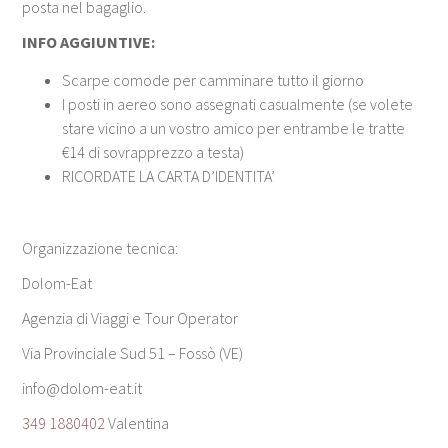
posta nel bagaglio.
INFO AGGIUNTIVE:
Scarpe comode per camminare tutto il giorno
I posti in aereo sono assegnati casualmente (se volete
stare vicino a un vostro amico per entrambe le tratte
€14 di sovrapprezzo a testa)
RICORDATE LA CARTA D’IDENTITA’
Organizzazione tecnica:
Dolom-Eat
Agenzia di Viaggi e Tour Operator
Via Provinciale Sud 51 – Fossò (VE)
info@dolom-eat.it
349 1880402
Valentina