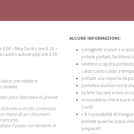
ALCUNE INFORMAZIONI:
 6.00 – Mira Centro ore 6.15 –
consigliate scarpe o scarpo
 casello autostrada) ore 6.50 .
potete portarli, facilitano 
vestitevi a cipolla portand
caldo caldo caldo a tempe
portate una coperta da pic 
 valico che mette in
portatevi una borraccia d’
o Veneto:
potete lasciare in bus un c
mato poco faticosa e di grande
vi ricordiamo che in bus è
Covid.
dislivello è molto contenuto,
oco meno di sei chilometri.
c’è la possibilità di mangia
n mancano.
portate qualche snack che 
 dopo il passo nel versante di
preparati!