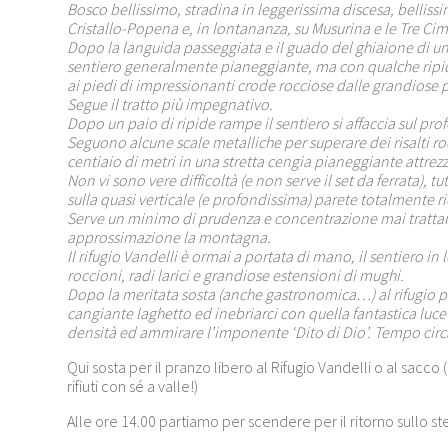
Bosco bellissimo, stradina in leggerissima discesa, bellissi
Cristallo-Popena e, in lontananza, su Musurina e le Tre Ci
Dopo la languida passeggiata e il guado del ghiaione di u
sentiero generalmente pianeggiante, ma con qualche ripida
ai piedi di impressionanti crode rocciose dalle grandiose pa
Segue il tratto più impegnativo.
Dopo un paio di ripide rampe il sentiero si affaccia sul pr
Seguono alcune scale metalliche per superare dei risalti roc
centiaio di metri in una stretta cengia pianeggiante attrez
Non vi sono vere difficoltà (e non serve il set da ferrata), 
sulla quasi verticale (e profondissima) parete totalmente 
Serve un minimo di prudenza e concentrazione mai tratta
approssimazione la montagna.
Il rifugio Vandelli è ormai a portata di mano, il sentiero in 
roccioni, radi larici e grandiose estensioni di mughi.
Dopo la meritata sosta (anche gastronomica…) al rifugio 
cangiante laghetto ed inebriarci con quella fantastica luc
densità ed ammirare l’imponente ‘Dito di Dio’. Tempo circ
Qui sosta per il pranzo libero al Rifugio Vandelli o al sacc
rifiuti con sé a valle!)
Alle ore 14.00 partiamo per scendere per il ritorno sullo st