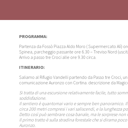
PROGRAMMA:
Partenza da Fossò Piazza Aldo Moro ( Supermercato Alì) ore
Spinea, parcheggio passante ore 6.30 – Treviso Nord (uscita
Arrivo a passo tre Croci alle ore 9.30 circa.
ITINERARIO:
Saliamo al Rifugio Vandelli partendo da Passo tre Croci, un
comunicazione Auronzo con Cortina. descrizione da Magic
Si tratta di una escursione relativamente facile, tutto som
soddisfazione.
Il sentiero è quantomai vario e sempre ben panoramico. Il 
circa 200 metri compresi i vari saliscendi, e la lunghezza p
Detto così può sembrare cosa banale, ma le sorprese no
Il primo tratto è sulla stradina forestale che si dirama poco
Auronzo.