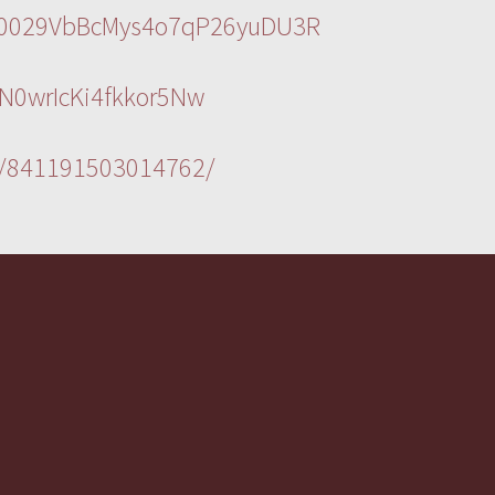
l/0029VbBcMys4o7qP26yuDU3R
N0wrIcKi4fkkor5Nw
s/841191503014762/