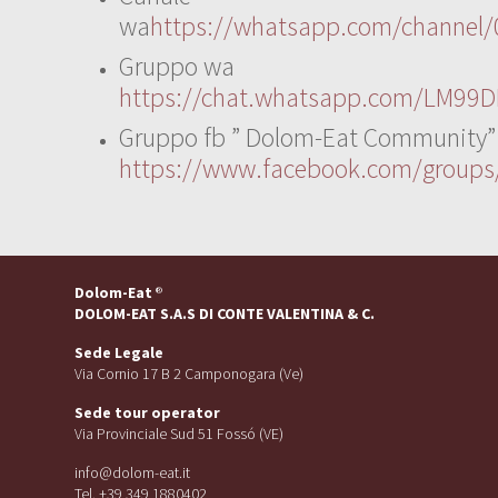
wa
https://whatsapp.com/channe
Gruppo wa
https://chat.whatsapp.com/LM99D
Gruppo fb ” Dolom-Eat Community”
https://www.facebook.com/group
Dolom-Eat
®
DOLOM-EAT S.A.S DI CONTE VALENTINA & C.
Sede Legale
Via Cornio 17 B 2 Camponogara (Ve)
Sede tour operator
Via Provinciale Sud 51 Fossó (VE)
info@dolom-eat.it
Tel. +39 349 1880402