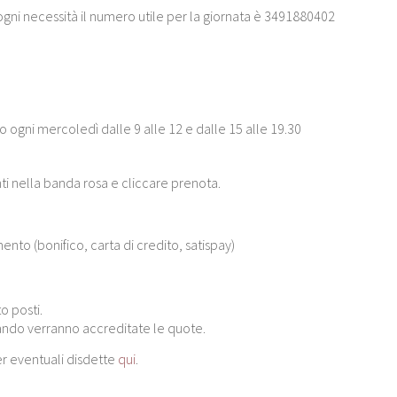
ogni necessità il numero utile per la giornata è 3491880402
 ogni mercoledì dalle 9 alle 12 e dalle 15 alle 19.30
nti nella banda rosa e cliccare prenota.
nto (bonifico, carta di credito, satispay)
o posti.
ando verranno accreditate le quote.
er eventuali disdette
qui
.