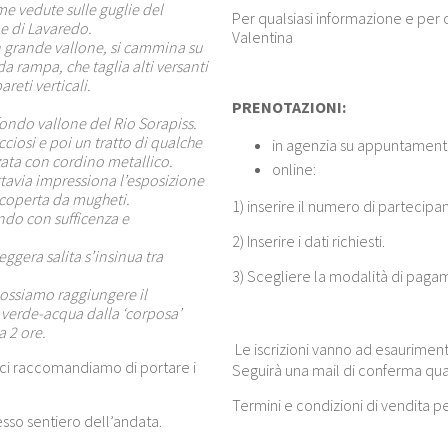
me vedute sulle guglie del
Per qualsiasi informazione e per 
me di Lavaredo.
Valentina
n grande vallone, si cammina su
 rampa, che taglia alti versanti
reti verticali.
PRENOTAZIONI:
ofondo vallone del Rio Sorapiss.
ciosi e poi un tratto di qualche
in agenzia su appuntamento
zata con cordino metallico.
online:
tuttavia impressiona l’esposizione
ricoperta da mugheti.
1) inserire il numero di partecipa
ndo con sufficenza e
2) Inserire i dati richiesti.
leggera salita s’insinua tra
3) Scegliere la modalità di pagame
possiamo raggiungere il
e verde-acqua dalla ‘corposa’
a 2 ore.
Le iscrizioni vanno ad esauriment
o (ci raccomandiamo di portare i
Seguirà una mail di conferma qu
Termini e condizioni di vendita p
esso sentiero dell’andata.