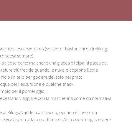
ncini da escursionismo (se avete i bastoncini da trekking,
la discesa sempre).
o sia cose corte ma anche una giacca o felpa, si passa dal
rature più fredde quando le nuvole coprono il sole
nic o un telo per godere del sole nel prato
acqua per l’escursione e qualche snack.
ambio per il pomeriggio.
 necessario viaggiare con la mascherina come da normativa
re al Rifugio Vandelli o al sacco, ognuno è libero ma
se vi viene un attacco di fame e c’è la coda meglio essere