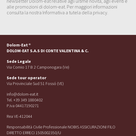
newsletter Dolom-eat relative agli ultime novità, agli eventi e
alle promozioni di dolom-eat. Per maggiori informazioni
consulta la nostra Informativa a tutela della privacy.
Dolom-Eat
®
DOLOM-EAT S.A.S DI CONTE VALENTINA & C.
Sede Legale
Via Cornio 17 B 2 Camponogara (Ve)
Sede tour operator
Via Provinciale Sud 51 Fossó (VE)
info@dolom-eat.it
Tel. +39 349 1880402
P.iva 04417190271
Rea VE-412044
Responsabilità Civile Professionale NOBIS ASSICURAZIONI FILO
DIRETTO ERRECI 1505002350/U