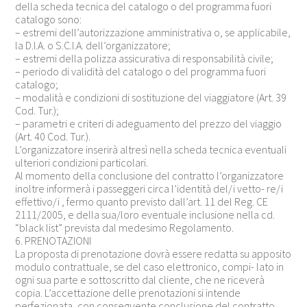
della scheda tecnica del catalogo o del programma fuori
catalogo sono:
– estremi dell’autorizzazione amministrativa o, se applicabile,
la D.I.A. o S.C.I.A. dell’organizzatore;
– estremi della polizza assicurativa di responsabilità civile;
– periodo di validità del catalogo o del programma fuori
catalogo;
– modalità e condizioni di sostituzione del viaggiatore (Art. 39
Cod. Tur.);
– parametri e criteri di adeguamento del prezzo del viaggio
(Art. 40 Cod. Tur.).
L’organizzatore inserirà altresì nella scheda tecnica eventuali
ulteriori condizioni particolari.
Al momento della conclusione del contratto l’organizzatore
inoltre informerà i passeggeri circa l’identità del/i vetto- re/i
effettivo/i , fermo quanto previsto dall’art. 11 del Reg. CE
2111/2005, e della sua/loro eventuale inclusione nella cd.
“black list” prevista dal medesimo Regolamento.
6. PRENOTAZIONI
La proposta di prenotazione dovrà essere redatta su apposito
modulo contrattuale, se del caso elettronico, compi- lato in
ogni sua parte e sottoscritto dal cliente, che ne riceverà
copia. L’accettazione delle prenotazioni si intende
perfezionata, con conseguente conclusione del contratto,