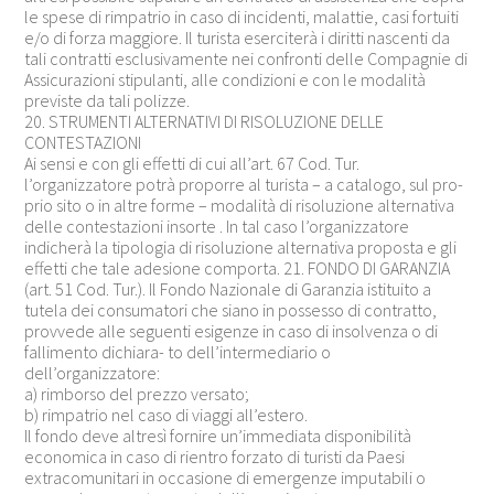
le spese di rimpatrio in caso di incidenti, malattie, casi fortuiti
e/o di forza maggiore. Il turista eserciterà i diritti nascenti da
tali contratti esclusivamente nei confronti delle Compagnie di
Assicurazioni stipulanti, alle condizioni e con le modalità
previste da tali polizze.
20. STRUMENTI ALTERNATIVI DI RISOLUZIONE DELLE
CONTESTAZIONI
Ai sensi e con gli effetti di cui all’art. 67 Cod. Tur.
l’organizzatore potrà proporre al turista – a catalogo, sul pro-
prio sito o in altre forme – modalità di risoluzione alternativa
delle contestazioni insorte . In tal caso l’organizzatore
indicherà la tipologia di risoluzione alternativa proposta e gli
effetti che tale adesione comporta. 21. FONDO DI GARANZIA
(art. 51 Cod. Tur.). Il Fondo Nazionale di Garanzia istituito a
tutela dei consumatori che siano in possesso di contratto,
provvede alle seguenti esigenze in caso di insolvenza o di
fallimento dichiara- to dell’intermediario o
dell’organizzatore:
a) rimborso del prezzo versato;
b) rimpatrio nel caso di viaggi all’estero.
Il fondo deve altresì fornire un’immediata disponibilità
economica in caso di rientro forzato di turisti da Paesi
extracomunitari in occasione di emergenze imputabili o