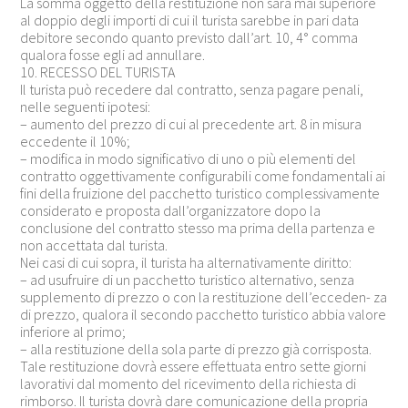
La somma oggetto della restituzione non sarà mai superiore
al doppio degli importi di cui il turista sarebbe in pari data
debitore secondo quanto previsto dall’art. 10, 4° comma
qualora fosse egli ad annullare.
10. RECESSO DEL TURISTA
Il turista può recedere dal contratto, senza pagare penali,
nelle seguenti ipotesi:
– aumento del prezzo di cui al precedente art. 8 in misura
eccedente il 10%;
– modifica in modo significativo di uno o più elementi del
contratto oggettivamente configurabili come fondamentali ai
fini della fruizione del pacchetto turistico complessivamente
considerato e proposta dall’organizzatore dopo la
conclusione del contratto stesso ma prima della partenza e
non accettata dal turista.
Nei casi di cui sopra, il turista ha alternativamente diritto:
– ad usufruire di un pacchetto turistico alternativo, senza
supplemento di prezzo o con la restituzione dell’ecceden- za
di prezzo, qualora il secondo pacchetto turistico abbia valore
inferiore al primo;
– alla restituzione della sola parte di prezzo già corrisposta.
Tale restituzione dovrà essere effettuata entro sette giorni
lavorativi dal momento del ricevimento della richiesta di
rimborso. Il turista dovrà dare comunicazione della propria