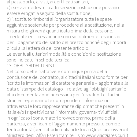
al passaporto, ai visti, ai certificati sanitari;
c) i servizi medesimi o altri servizi in sostituzione possano
essere erogati a seguito della sostituzione;
d) il sostituto rimborsi all’organizzatore tutte le spese
aggiuntive sostenute per procedere alla sostituzione, nella
misura che gli verrà quantificata prima della cessione.
Il cedente ed il cessionario sono solidalmente responsabili
per il pagamento del saldo del prezzo nonché degli importi
di cui alla lettera d) del presente articolo.
Le eventuali ulteriori modalità e condizioni di sostituzione
sono indicate in scheda tecnica.
13. OBBLIGHI DEI TURISTI
Nel corso delle trattative e comunque prima della
conclusione del contratto, ai cittadini italiani sono fornite per
iscritto le informazioni di carattere generale – aggiornate alla
data di stampa del catalogo – relative agli obblighi sanitari e
alla documentazione necessaria per l’espatrio. I cittadini
stranieri reperiranno le corrispondenti infor- mazioni
attraverso le loro rappresentanze diplomatiche presenti in
Italia e/o i rispettivi canali informativi governa- tivi ufficiali.
In ogni caso i consumatori provvederanno, prima della
partenza, a verificarne l’aggiornamento presso le compe-
tenti autorità (per i cittadini italiani le locali Questure ovvero il
Ministero degli Affari Esteri tramite il sito www.viaggiaresicuri.it