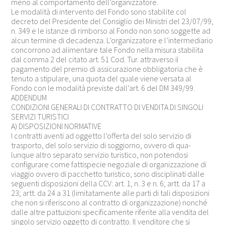
meno al comportamento dell’organizzatore.
Le modalità di intervento del Fondo sono stabilite col
decreto del Presidente del Consiglio dei Ministri del 23/07/99,
n. 349 e le istanze di rimborso al Fondo non sono soggette ad
alcun termine di decadenza. L’organizzatore e l’intermediario
concorrono ad alimentare tale Fondo nella misura stabilita
dal comma 2 del citato art. 51 Cod. Tur. attraverso il
pagamento del premio di assicurazione obbligatoria che è
tenuto a stipulare, una quota del quale viene versata al
Fondo con le modalità previste dall’art. 6 del DM 349/99.
ADDENDUM
CONDIZIONI GENERALI DI CONTRATTO DI VENDITA DI SINGOLI
SERVIZI TURISTICI
A) DISPOSIZIONI NORMATIVE
I contratti aventi ad oggetto l’offerta del solo servizio di
trasporto, del solo servizio di soggiorno, ovvero di qua-
lunque altro separato servizio turistico, non potendosi
configurare come fattispecie negoziale di organizzazione di
viaggio ovvero di pacchetto turistico, sono disciplinati dalle
seguenti disposizioni della CCV: art. 1, n. 3 e n. 6; artt. da 17 a
23; artt. da 24 a 31 (limitatamente alle parti di tali disposizioni
che non si riferiscono al contratto di organizzazione) nonché
dalle altre pattuizioni specificamente riferite alla vendita del
singolo servizio oggetto di contratto. Il venditore che si