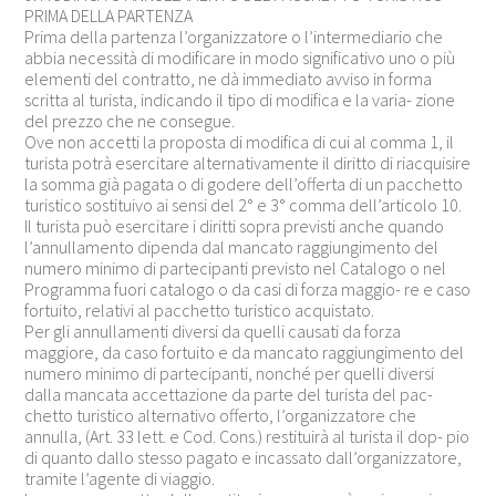
PRIMA DELLA PARTENZA
Prima della partenza l’organizzatore o l’intermediario che
abbia necessità di modificare in modo significativo uno o più
elementi del contratto, ne dà immediato avviso in forma
scritta al turista, indicando il tipo di modifica e la varia- zione
del prezzo che ne consegue.
Ove non accetti la proposta di modifica di cui al comma 1, il
turista potrà esercitare alternativamente il diritto di riacquisire
la somma già pagata o di godere dell’offerta di un pacchetto
turistico sostituivo ai sensi del 2° e 3° comma dell’articolo 10.
Il turista può esercitare i diritti sopra previsti anche quando
l’annullamento dipenda dal mancato raggiungimento del
numero minimo di partecipanti previsto nel Catalogo o nel
Programma fuori catalogo o da casi di forza maggio- re e caso
fortuito, relativi al pacchetto turistico acquistato.
Per gli annullamenti diversi da quelli causati da forza
maggiore, da caso fortuito e da mancato raggiungimento del
numero minimo di partecipanti, nonché per quelli diversi
dalla mancata accettazione da parte del turista del pac-
chetto turistico alternativo offerto, l’organizzatore che
annulla, (Art. 33 lett. e Cod. Cons.) restituirà al turista il dop- pio
di quanto dallo stesso pagato e incassato dall’organizzatore,
tramite l’agente di viaggio.