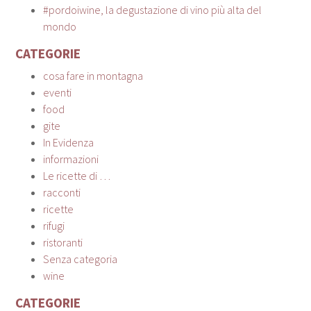
#pordoiwine, la degustazione di vino più alta del
mondo
CATEGORIE
cosa fare in montagna
eventi
food
gite
In Evidenza
informazioni
Le ricette di …
racconti
ricette
rifugi
ristoranti
Senza categoria
wine
CATEGORIE