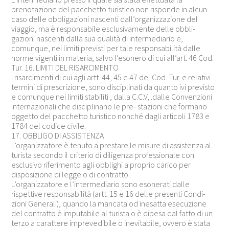
prenotazione del pacchetto turistico non risponde in alcun
caso delle obbligazioni nascenti dall’organizzazione del
viaggio, ma è responsabile esclusivamente delle obbli-
gazioni nascenti dalla sua qualità di intermediario e,
comunque, nei limiti previsti per tale responsabilità dalle
norme vigenti in materia, salvo l’esonero di cui all’art. 46 Cod.
Tur. 16. LIMITI DEL RISARCIMENTO
I risarcimenti di cui agli artt. 44, 45 e 47 del Cod. Tur. e relativi
termini di prescrizione, sono disciplinati da quanto ivi previsto
e comunque nei limiti stabiliti , dalla C.C.V, .dalle Convenzioni
Internazionali che disciplinano le pre- stazioni che formano
oggetto del pacchetto turistico nonché dagli articoli 1783 e
1784 del codice civile.
17. OBBLIGO DI ASSISTENZA
L’organizzatore è tenuto a prestare le misure di assistenza al
turista secondo il criterio di diligenza professionale con
esclusivo riferimento agli obblighi a proprio carico per
disposizione di legge o di contratto.
L’organizzatore e l’intermediario sono esonerati dalle
rispettive responsabilità (artt. 15 e 16 delle presenti Condi-
zioni Generali), quando la mancata od inesatta esecuzione
del contratto è imputabile al turista o è dipesa dal fatto di un
terzo a carattere imprevedibile o inevitabile, ovvero è stata