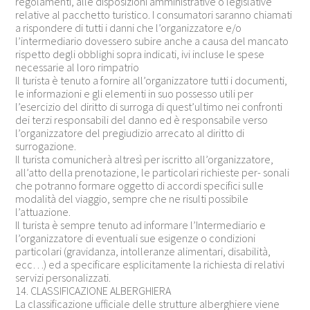
regolamenti, alle disposizioni amministrative o legislative
relative al pacchetto turistico. I consumatori saranno chiamati
a rispondere di tutti i danni che l’organizzatore e/o
l’intermediario dovessero subire anche a causa del mancato
rispetto degli obblighi sopra indicati, ivi incluse le spese
necessarie al loro rimpatrio
Il turista è tenuto a fornire all’organizzatore tutti i documenti,
le informazioni e gli elementi in suo possesso utili per
l’esercizio del diritto di surroga di quest’ultimo nei confronti
dei terzi responsabili del danno ed è responsabile verso
l’organizzatore del pregiudizio arrecato al diritto di
surrogazione.
Il turista comunicherà altresì per iscritto all’organizzatore,
all’atto della prenotazione, le particolari richieste per- sonali
che potranno formare oggetto di accordi specifici sulle
modalità del viaggio, sempre che ne risulti possibile
l’attuazione.
Il turista è sempre tenuto ad informare l’Intermediario e
l’organizzatore di eventuali sue esigenze o condizioni
particolari (gravidanza, intolleranze alimentari, disabilità,
ecc…) ed a specificare esplicitamente la richiesta di relativi
servizi personalizzati.
14. CLASSIFICAZIONE ALBERGHIERA
La classificazione ufficiale delle strutture alberghiere viene