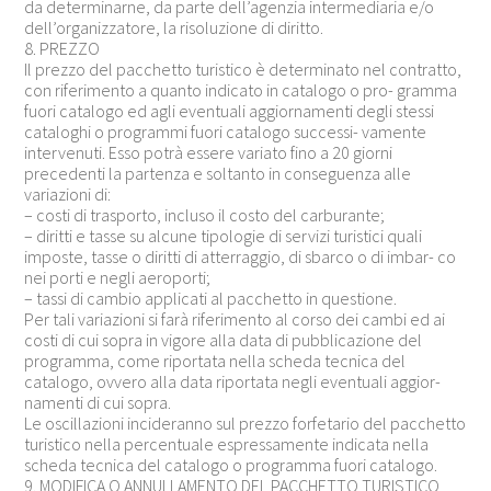
da determinarne, da parte dell’agenzia intermediaria e/o
dell’organizzatore, la risoluzione di diritto.
8. PREZZO
Il prezzo del pacchetto turistico è determinato nel contratto,
con riferimento a quanto indicato in catalogo o pro- gramma
fuori catalogo ed agli eventuali aggiornamenti degli stessi
cataloghi o programmi fuori catalogo successi- vamente
intervenuti. Esso potrà essere variato fino a 20 giorni
precedenti la partenza e soltanto in conseguenza alle
variazioni di:
– costi di trasporto, incluso il costo del carburante;
– diritti e tasse su alcune tipologie di servizi turistici quali
imposte, tasse o diritti di atterraggio, di sbarco o di imbar- co
nei porti e negli aeroporti;
– tassi di cambio applicati al pacchetto in questione.
Per tali variazioni si farà riferimento al corso dei cambi ed ai
costi di cui sopra in vigore alla data di pubblicazione del
programma, come riportata nella scheda tecnica del
catalogo, ovvero alla data riportata negli eventuali aggior-
namenti di cui sopra.
Le oscillazioni incideranno sul prezzo forfetario del pacchetto
turistico nella percentuale espressamente indicata nella
scheda tecnica del catalogo o programma fuori catalogo.
9. MODIFICA O ANNULLAMENTO DEL PACCHETTO TURISTICO