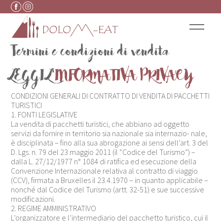
Vai al contenuto
Termini e condizioni di vendita
LEGGI L’
INFORMATIVA PRIVACY
CONDIZIONI GENERALI DI CONTRATTO DI VENDITA DI PACCHETTI
TURISTICI
1. FONTI LEGISLATIVE
La vendita di pacchetti turistici, che abbiano ad oggetto
servizi da fornire in territorio sia nazionale sia internazio- nale,
è disciplinata – fino alla sua abrogazione ai sensi dell’art. 3 del
D. Lgs. n. 79 del 23 maggio 2011 (il “Codice del Turismo”) –
dalla L. 27/12/1977 n° 1084 di ratifica ed esecuzione della
Convenzione Internazionale relativa al contratto di viaggio
(CCV), firmata a Bruxelles il 23.4.1970 – in quanto applicabile –
nonché dal Codice del Turismo (artt. 32-51) e sue successive
modificazioni.
2. REGIME AMMINISTRATIVO
L’organizzatore e l’intermediario del pacchetto turistico, cui il