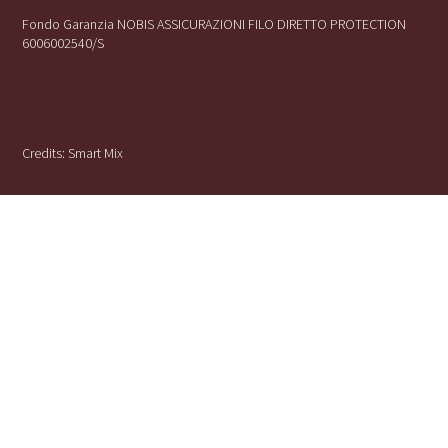
Fondo Garanzia NOBIS ASSICURAZIONI FILO DIRETTO PROTECTION
6006002540/S
Credits:
Smart Mix