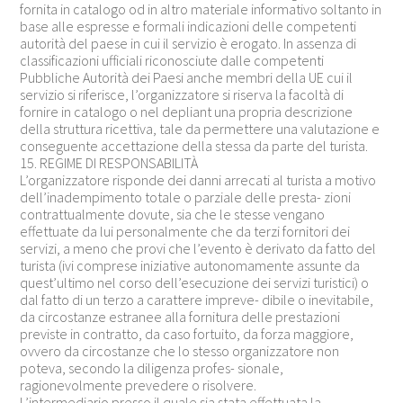
fornita in catalogo od in altro materiale informativo soltanto in
base alle espresse e formali indicazioni delle competenti
autorità del paese in cui il servizio è erogato. In assenza di
classificazioni ufficiali riconosciute dalle competenti
Pubbliche Autorità dei Paesi anche membri della UE cui il
servizio si riferisce, l’organizzatore si riserva la facoltà di
fornire in catalogo o nel depliant una propria descrizione
della struttura ricettiva, tale da permettere una valutazione e
conseguente accettazione della stessa da parte del turista.
15. REGIME DI RESPONSABILITÀ
L’organizzatore risponde dei danni arrecati al turista a motivo
dell’inadempimento totale o parziale delle presta- zioni
contrattualmente dovute, sia che le stesse vengano
effettuate da lui personalmente che da terzi fornitori dei
servizi, a meno che provi che l’evento è derivato da fatto del
turista (ivi comprese iniziative autonomamente assunte da
quest’ultimo nel corso dell’esecuzione dei servizi turistici) o
dal fatto di un terzo a carattere impreve- dibile o inevitabile,
da circostanze estranee alla fornitura delle prestazioni
previste in contratto, da caso fortuito, da forza maggiore,
ovvero da circostanze che lo stesso organizzatore non
poteva, secondo la diligenza profes- sionale,
ragionevolmente prevedere o risolvere.
L’intermediario presso il quale sia stata effettuata la