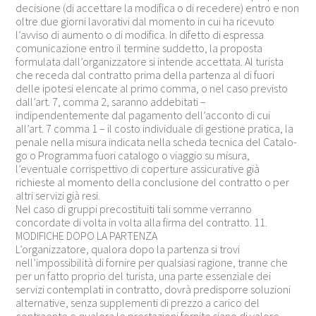
decisione (di accettare la modifica o di recedere) entro e non
oltre due giorni lavorativi dal momento in cui ha ricevuto
l’avviso di aumento o di modifica. In difetto di espressa
comunicazione entro il termine suddetto, la proposta
formulata dall’organizzatore si intende accettata. Al turista
che receda dal contratto prima della partenza al di fuori
delle ipotesi elencate al primo comma, o nel caso previsto
dall’art. 7, comma 2, saranno addebitati –
indipendentemente dal pagamento dell’acconto di cui
all’art. 7 comma 1 – il costo individuale di gestione pratica, la
penale nella misura indicata nella scheda tecnica del Catalo-
go o Programma fuori catalogo o viaggio su misura,
l’eventuale corrispettivo di coperture assicurative già
richieste al momento della conclusione del contratto o per
altri servizi già resi.
Nel caso di gruppi precostituiti tali somme verranno
concordate di volta in volta alla firma del contratto. 11.
MODIFICHE DOPO LA PARTENZA
L’organizzatore, qualora dopo la partenza si trovi
nell’impossibilità di fornire per qualsiasi ragione, tranne che
per un fatto proprio del turista, una parte essenziale dei
servizi contemplati in contratto, dovrà predisporre soluzioni
alternative, senza supplementi di prezzo a carico del
contraente e qualora le prestazioni fornite siano di valore