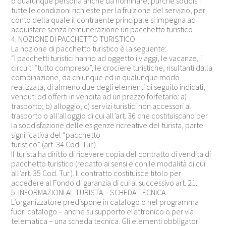
o qualunque persona anche da nominare, purché soddisfi
tutte le condizioni richieste per la fruizione del servizio, per
conto della quale il contraente principale si impegna ad
acquistare senza remunerazione un pacchetto turistico.
4. NOZIONE DI PACCHETTO TURISTICO
La nozione di pacchetto turistico è la seguente:
“I pacchetti turistici hanno ad oggetto i viaggi, le vacanze, i
circuiti “tutto compreso”, le crociere turistiche, risultanti dalla
combinazione, da chiunque ed in qualunque modo
realizzata, di almeno due degli elementi di seguito indicati,
venduti od offerti in vendita ad un prezzo forfetario: a)
trasporto; b) alloggio; c) servizi turistici non accessori al
trasporto o all’alloggio di cui all’art. 36 che costituiscano per
la soddisfazione delle esigenze ricreative del turista, parte
significativa del “pacchetto
turistico” (art. 34 Cod. Tur.).
Il turista ha diritto di ricevere copia del contratto di vendita di
pacchetto turistico (redatto ai sensi e con le modalità di cui
all’art. 35 Cod. Tur.). Il contratto costituisce titolo per
accedere al Fondo di garanzia di cui al successivo art. 21.
5. INFORMAZIONI AL TURISTA – SCHEDA TECNICA
L’organizzatore predispone in catalogo o nel programma
fuori catalogo – anche su supporto elettronico o per via
telematica – una scheda tecnica. Gli elementi obbligatori