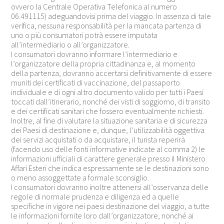
ovvero la Centrale Operativa Telefonica al numero
06.491115) adeguandovisi prima del viaggio. In assenza di tale
verifica, nessuna responsabilità per la mancata partenza di
uno o più consumatori potrà essere imputata
all’intermediario o all’organizzatore.
I consumatori dovranno informare l’intermediario e
l’organizzatore della propria cittadinanza e, al momento
della partenza, dovranno accertarsi definitivamente di essere
muniti dei certificati di vaccinazione, del passaporto
individuale e di ogni altro documento valido per tutti i Paesi
toccati dall’itinerario, nonché dei visti di soggiorno, di transito
e dei certificati sanitari che fossero eventualmente richiesti.
Inoltre, al fine di valutare la situazione sanitaria e di sicurezza
dei Paesi di destinazione e, dunque, l’utilizzabilità oggettiva
dei servizi acquistati o da acquistare, il turista reperirà
(facendo uso delle fonti informative indicate al comma 2) le
informazioni ufficiali di carattere generale presso il Ministero
Affari Esteri che indica espressamente se le destinazioni sono
o meno assoggettate a formale sconsiglio.
I consumatori dovranno inoltre attenersi all’osservanza delle
regole di normale prudenza e diligenza ed a quelle
specifiche in vigore nei paesi destinazione del viaggio, a tutte
le informazioni fornite loro dall’organizzatore, nonché ai