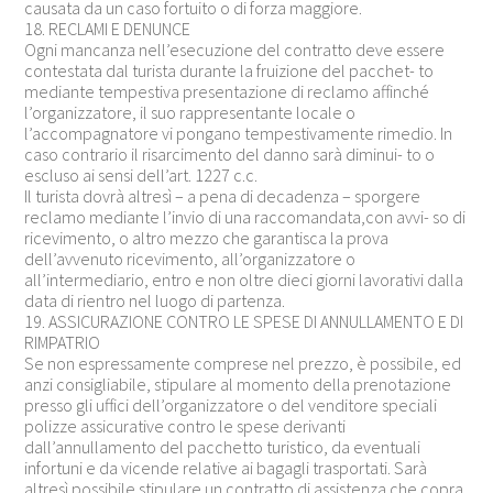
causata da un caso fortuito o di forza maggiore.
18. RECLAMI E DENUNCE
Ogni mancanza nell’esecuzione del contratto deve essere
contestata dal turista durante la fruizione del pacchet- to
mediante tempestiva presentazione di reclamo affinché
l’organizzatore, il suo rappresentante locale o
l’accompagnatore vi pongano tempestivamente rimedio. In
caso contrario il risarcimento del danno sarà diminui- to o
escluso ai sensi dell’art. 1227 c.c.
Il turista dovrà altresì – a pena di decadenza – sporgere
reclamo mediante l’invio di una raccomandata,con avvi- so di
ricevimento, o altro mezzo che garantisca la prova
dell’avvenuto ricevimento, all’organizzatore o
all’intermediario, entro e non oltre dieci giorni lavorativi dalla
data di rientro nel luogo di partenza.
19. ASSICURAZIONE CONTRO LE SPESE DI ANNULLAMENTO E DI
RIMPATRIO
Se non espressamente comprese nel prezzo, è possibile, ed
anzi consigliabile, stipulare al momento della prenotazione
presso gli uffici dell’organizzatore o del venditore speciali
polizze assicurative contro le spese derivanti
dall’annullamento del pacchetto turistico, da eventuali
infortuni e da vicende relative ai bagagli trasportati. Sarà
altresì possibile stipulare un contratto di assistenza che copra