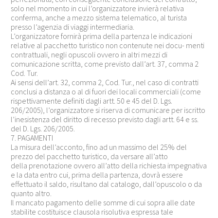
solo nel momento in cui l’organizzatore invierà relativa
conferma, anche a mezzo sistema telematico, al turista
presso l’agenzia di viaggi intermediaria.
L’organizzatore fornirà prima della partenza le indicazioni
relative al pacchetto turistico non contenute nei docu- menti
contrattuali, negli opuscoli ovvero in altri mezzi di
comunicazione scritta, come previsto dall’art. 37, comma 2
Cod. Tur.
Ai sensi dell’art. 32, comma 2, Cod. Tur., nel caso di contratti
conclusi a distanza o al di fuori dei locali commerciali (come
rispettivamente definiti dagli artt. 50 e 45 del D. Lgs.
206/2005), l’organizzatore si riserva di comunicare per iscritto
l’inesistenza del diritto di recesso previsto dagli artt. 64 e ss.
del D. Lgs. 206/2005.
7. PAGAMENTI
La misura dell’acconto, fino ad un massimo del 25% del
prezzo del pacchetto turistico, da versare all’atto
della prenotazione ovvero all’atto della richiesta impegnativa
e la data entro cui, prima della partenza, dovrà essere
effettuato il saldo, risultano dal catalogo, dall’opuscolo o da
quanto altro.
Il mancato pagamento delle somme di cui sopra alle date
stabilite costituisce clausola risolutiva espressa tale