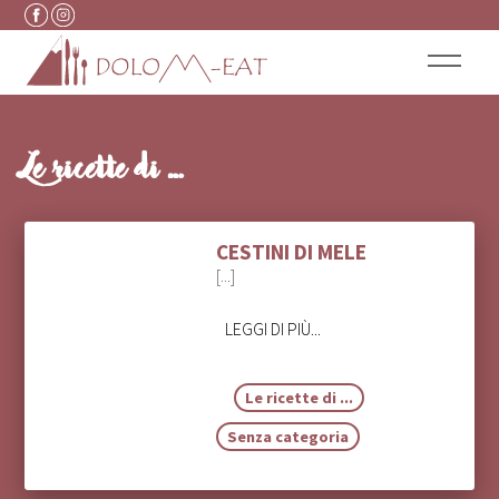
Vai al contenuto
Le ricette di …
CESTINI DI MELE
[...]
LEGGI DI PIÙ...
Le ricette di ...
Senza categoria