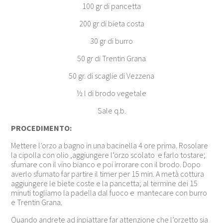
100 gr di pancetta
200 gr di bieta costa
30 gr di burro
50 gr di Trentin Grana
50 gr. di scaglie di Vezzena
½ l di brodo vegetale
Sale q.b.
PROCEDIMENTO:
Mettere l’orzo a bagno in una bacinella 4 ore prima. Rosolare
la cipolla con olio ,aggiungere l’orzo scolato e farlo tostare;
sfumare con il vino bianco e poi irrorare con il brodo. Dopo
averlo sfumato far partire il timer per 15 min. A metà cottura
aggiungere le biete coste e la pancetta; al termine dei 15
minuti togliamo la padella dal fuoco e mantecare con burro
e Trentin Grana.
Quando andrete ad inpiattare far attenzione che l’orzetto sia