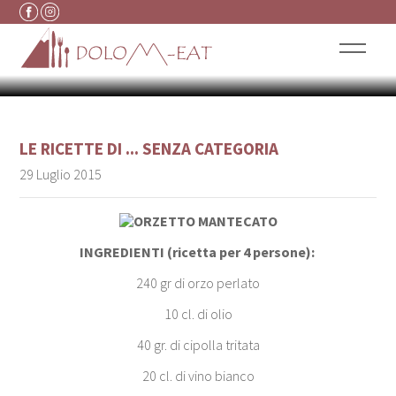
ORZETTO DI BAITA
Vai al contenuto
CHECCO
LE RICETTE DI ...
SENZA CATEGORIA
29 Luglio 2015
INGREDIENTI (ricetta per 4 persone):
240 gr di orzo perlato
10 cl. di olio
40 gr. di cipolla tritata
20 cl. di vino bianco