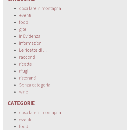
cosa fare in montagna
eventi
food
gite
In Evidenza
informazioni
Le ricette di …
racconti
ricette
rifugi
ristoranti
Senza categoria
wine
CATEGORIE
cosa fare in montagna
eventi
food