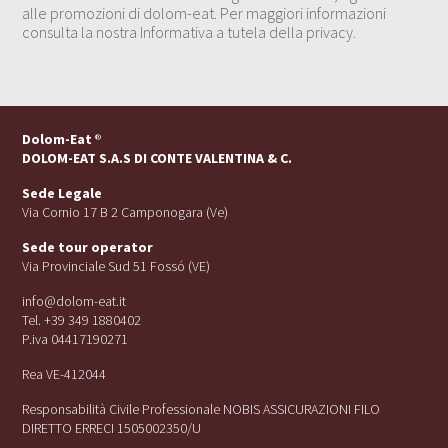
alle promozioni di dolom-eat. Per maggiori informazioni
consulta la nostra Informativa a tutela della privacy.
Dolom-Eat
®
DOLOM-EAT S.A.S DI CONTE VALENTINA & C.
Sede Legale
Via Cornio 17 B 2 Camponogara (Ve)
Sede tour operator
Via Provinciale Sud 51 Fossó (VE)
info@dolom-eat.it
Tel. +39 349 1880402
P.iva 04417190271
Rea VE-412044
Responsabilità Civile Professionale NOBIS ASSICURAZIONI FILO
DIRETTO ERRECI 1505002350/U