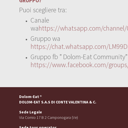
GRUPPO?
Puoi scegliere tra:
Canale
wa
https://whatsapp.com/channe
Gruppo wa
https://chat.whatsapp.com/LM99D
Gruppo fb ” Dolom-Eat Community”
https://www.facebook.com/group
Dolom-Eat
®
DOLOM-EAT S.A.S DI CONTE VALENTINA & C.
Sede Legale
Via Cornio 17 B 2 Camponogara (Ve)
Sede tour operator