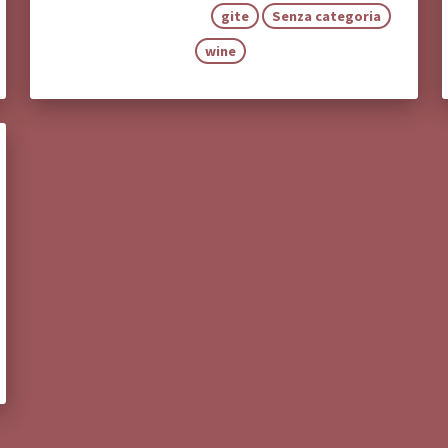
gite
Senza categoria
wine