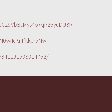
l/0029VbBcMys4o7qP26yuDU3R
N0wrIcKi4fkkor5Nw
s/841191503014762/