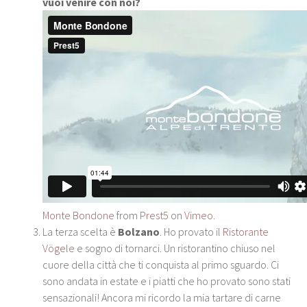
vuoi venire con noi?
Monte Bondone
from
Prest5
on
Vimeo
.
La terza scelta è
Bolzano
. Ho provato il
Ristorante
Vögele
e sogno di tornarci. Un ristorantino chiuso nel
cuore della città che ti conquista al primo sguardo. Ci
sono andata in estate e i piatti che ho provato sono stati
sensazionali! Ancora mi ricordo la mia tartare di carne