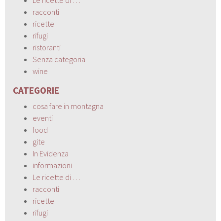
Le ricette di …
racconti
ricette
rifugi
ristoranti
Senza categoria
wine
CATEGORIE
cosa fare in montagna
eventi
food
gite
In Evidenza
informazioni
Le ricette di …
racconti
ricette
rifugi