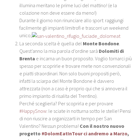
illumina meritano le prime luci del mattino! (e la
colazione non deve essere da meno!)
Durante il giorno non rinunciare allo sport: raggiungi
facilmente gli impianti limitrofi e trascorri un weekend
unico;
La seconda scelta è quella del
Monte Bondone
.
Quest’anno la mia parola d’ordine sarà
Dolomiti di
Brenta
e incarna un buon proposito. Voglio tornarci più
spesso per scoprirle e trovare mete non convenzionali
e piatti straordinari. Non solo buoni propositi però,
infatti la sciarpa del Monte Bondone è davvero
attrezzata (non a caso è proprio qui che si annovera il
primo impianto di risalita del Trentino).
Perché sceglierla? Per scoprirla e per provare
#HappySnow
: le sciate in notturna sotto le stelle! Pensi
di non riuscire a organizzarti in tempo per San
Valentino? Nessun problema!
Con il nostro nuovo
progetto
#DolomEatInTour ci andremo a Marzo
,