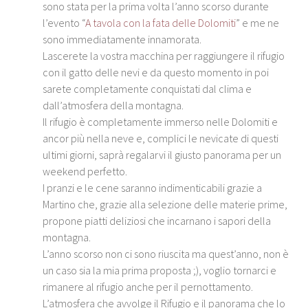
sono stata per la prima volta l’anno scorso durante
l’evento “
A tavola con la fata delle Dolomiti
” e me ne
sono immediatamente innamorata.
Lascerete la vostra macchina per raggiungere il rifugio
con il gatto delle nevi e da questo momento in poi
sarete completamente conquistati dal clima e
dall’atmosfera della montagna.
Il rifugio è completamente immerso nelle Dolomiti e
ancor più nella neve e, complici le nevicate di questi
ultimi giorni, saprà regalarvi il giusto panorama per un
weekend perfetto.
I pranzi e le cene saranno indimenticabili grazie a
Martino che, grazie alla selezione delle materie prime,
propone piatti deliziosi che incarnano i sapori della
montagna.
L’anno scorso non ci sono riuscita ma quest’anno, non è
un caso sia la mia prima proposta ;), voglio tornarci e
rimanere al rifugio anche per il pernottamento.
L’atmosfera che avvolge il Rifugio e il panorama che lo