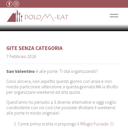
SAN VALENTINO AD ALTA
Vai al contenuto
QUOTA
GITE
SENZA CATEGORIA
7 Febbraio 2016
San Valentino
è alle porte. Ti stai organizzando?
Sono sincera, non aspetto questo giorno con ansia e non
rivesto particolare attenzione a questa giornata MA la sfrutto
per organizzare weekend ad alta quota.
Quest’anno ho pensato a 3 diverse alternative e oggi voglio
condividerle con voi così che possiate sfruttare il weekend
alle porte in modo originale!
Come prima scelta vi propongo il
Rifugio Fuciade
. Ci