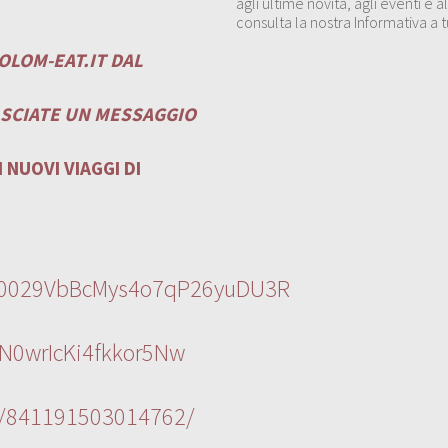
agli ultime novità, agli eventi e
consulta la nostra Informativa a t
OLOM-EAT.IT
DAL
ASCIATE UN MESSAGGIO
 NUOVI VIAGGI DI
l/0029VbBcMys4o7qP26yuDU3R
N0wrIcKi4fkkor5Nw
s/841191503014762/