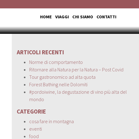
HOME
VIAGGI
CHI SIAMO
CONTATTI
ARTICOLI RECENTI
Norme di comportamento
Ritornare alla Natura per la Natura – Post Covid
Tour gastronomico ad alta quota
Forest Bathing nelle Dolomiti
#pordoiwine, la degustazione di vino più alta del
mondo
CATEGORIE
cosa fare in montagna
eventi
food