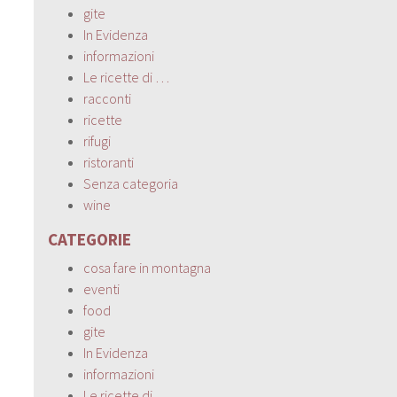
gite
In Evidenza
informazioni
Le ricette di …
racconti
ricette
rifugi
ristoranti
Senza categoria
wine
CATEGORIE
cosa fare in montagna
eventi
food
gite
In Evidenza
informazioni
Le ricette di …