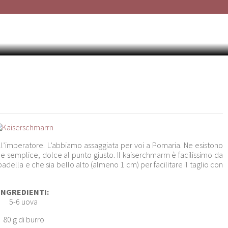
KAISERSCHMARRN
ell’imperatore. L’abbiamo assaggiata per voi a Pomaria. Ne esistono
ace semplice, dolce al punto giusto. Il kaiserchmarrn è facilissimo da
adella e che sia bello alto (almeno 1 cm) per facilitare il taglio con
INGREDIENTI:
5-6 uova
80 g di burro