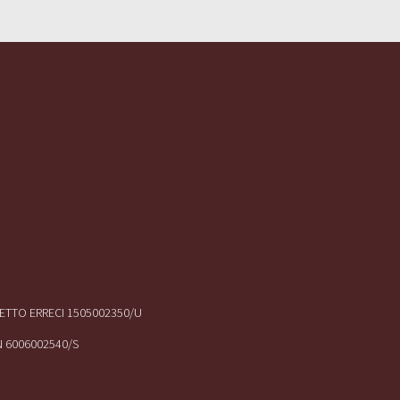
IRETTO ERRECI 1505002350/U
N 6006002540/S