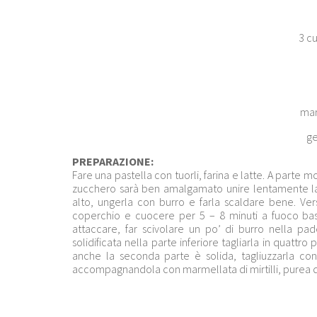
3 cu
mar
ge
PREPARAZIONE:
Fare una pastella con tuorli, farina e latte. A parte
zucchero sarà ben amalgamato unire lentamente la
alto, ungerla con burro e farla scaldare bene. Ve
coperchio e cuocere per 5 – 8 minuti a fuoco ba
attaccare, far scivolare un po’ di burro nella p
solidificata nella parte inferiore tagliarla in quattro 
anche la seconda parte è solida, tagliuzzarla co
accompagnandola con marmellata di mirtilli, purea di 