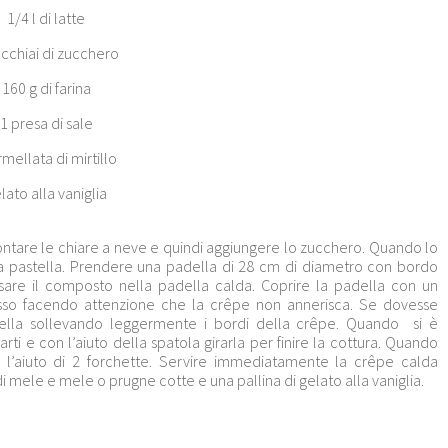
1/4 l di latte
cchiai di zucchero
160 g di farina
1 presa di sale
mellata di mirtillo
lato alla vaniglia
 montare le chiare a neve e quindi aggiungere lo zucchero. Quando lo
 pastella. Prendere una padella di 28 cm di diametro con bordo
rsare il composto nel
la padella calda. Coprire la padella con un
sso facendo attenzione che la crêpe non annerisca. Se dovesse
adella sollevando leggermente i bordi della crêpe. Quando si è
parti e con l’aiuto della spatola girarla per finire la cottura. Quando
n l’aiuto di 2 forchette. Servire immediatamente la crêpe calda
mele e mele o prugne cotte e una pallina di gelato alla vaniglia.