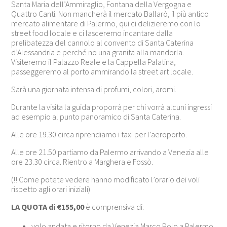
Santa Maria dell’Ammiraglio, Fontana della Vergogna e
Quattro Canti. Non mancherà il mercato Ballarò, il più antico
mercato alimentare di Palermo, qui ci delizieremo con lo
street food locale e ci lasceremo incantare dalla
prelibatezza del cannolo al convento di Santa Caterina
d’Alessandria e perché no una granita alla mandorla.
Visiteremo il Palazzo Reale e la Cappella Palatina,
passeggeremo al porto ammirando la street art locale.
Sarà una giornata intensa di profumi, colori, aromi.
Durante la visita la guida proporrà per chi vorrà alcuni ingressi
ad esempio al punto panoramico di Santa Caterina.
Alle ore 19.30 circa riprendiamo i taxi per l’aeroporto.
Alle ore 21.50 partiamo da Palermo arrivando a Venezia alle
ore 23.30 circa. Rientro a Marghera e Fossò.
(!! Come potete vedere hanno modificato l’orario dei voli
rispetto agli orari iniziali)
LA QUOTA di €155,00
è comprensiva di:
volo andata e ritorno da Venezia Marco Polo a Palermo