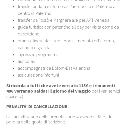
transfer andata e ritorno dall’aeroporto di Palermo al
centro di Palermo
transfer da Fossò e Marghera a/e per APT Venezia
guida turistica con patentino all day per visita come da
descrizione
pranzo itinerante street food al mercato di Palermo,
cannolo e granita
ingressi in programma
auricolari
accompagnatrice Dolom-Eat Valentina
assicurazione infortuni
Si ricorda a tutti che avete versato 115€ e i rimanenti
40€ verranno saldati il giorno del viaggio
per i vari servizi
(taxi ecc)
PENALITA’ DI CANCELLAZIONE:
La cancellazione della prenotazione prevede il 100% di
perdita della quota di iscrizione.