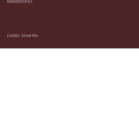
6006002540/S
Credits:
Smart Mix