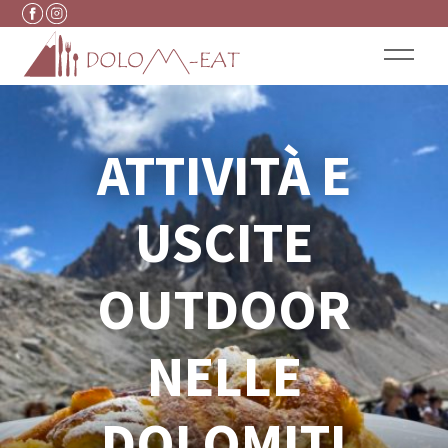
Vai al contenuto
ATTIVITÀ E
USCITE
OUTDOOR
NELLE
DOLOMITI