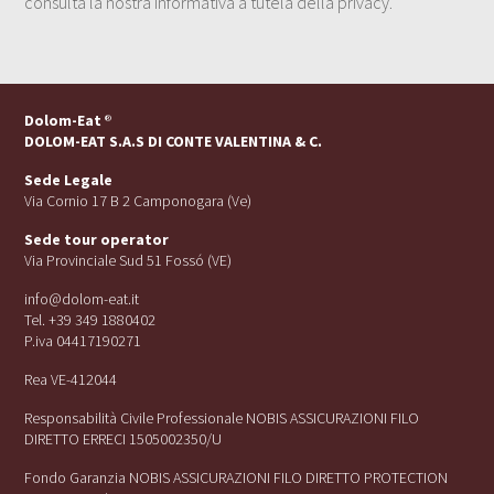
consulta la nostra Informativa a tutela della privacy.
Dolom-Eat
®
DOLOM-EAT S.A.S DI CONTE VALENTINA & C.
Sede Legale
Via Cornio 17 B 2 Camponogara (Ve)
Sede tour operator
Via Provinciale Sud 51 Fossó (VE)
info@dolom-eat.it
Tel. +39 349 1880402
P.iva 04417190271
Rea VE-412044
Responsabilità Civile Professionale NOBIS ASSICURAZIONI FILO
DIRETTO ERRECI 1505002350/U
Fondo Garanzia NOBIS ASSICURAZIONI FILO DIRETTO PROTECTION