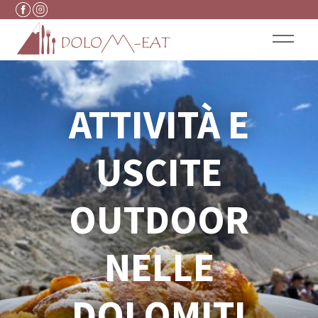
Vai al contenuto
ATTIVITÀ E
USCITE
OUTDOOR
NELLE
DOLOMITI