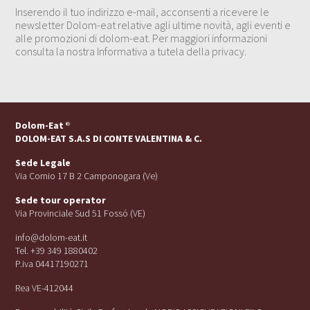
Inserendo il tuo indirizzo e-mail, acconsenti a ricevere le
newsletter Dolom-eat relative agli ultime novità, agli eventi e
alle promozioni di dolom-eat. Per maggiori informazioni
consulta la nostra Informativa a tutela della privacy.
Dolom-Eat
®
DOLOM-EAT S.A.S DI CONTE VALENTINA & C.
Sede Legale
Via Cornio 17 B 2 Camponogara (Ve)
Sede tour operator
Via Provinciale Sud 51 Fossó (VE)
info@dolom-eat.it
Tel. +39 349 1880402
P.iva 04417190271
Rea VE-412044