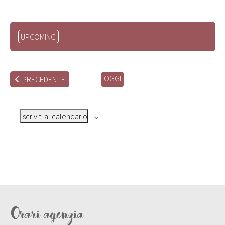
Seleziona
UPCOMING
la
data.
OGGI
EVENTI
PRECEDENTE
Iscriviti al calendario
Orari agenzia