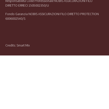
Responsabilità Civile Professionale NOBIS ASSICURAZIONI FILO
DIRETTO ERRECI 1505002350/U
Fondo Garanzia NOBIS ASSICURAZIONI FILO DIRETTO PROTECTION
6006002540/S
Credits:
Smart Mix