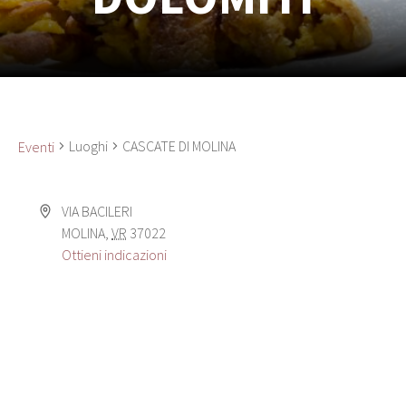
Luoghi
CASCATE DI MOLINA
Eventi
VIA BACILERI
MOLINA
,
VR
37022
Ottieni indicazioni