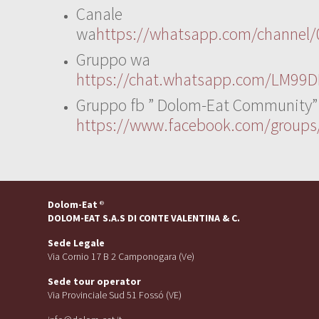
Canale
wa
https://whatsapp.com/channe
Gruppo wa
https://chat.whatsapp.com/LM99D
Gruppo fb ” Dolom-Eat Community”
https://www.facebook.com/group
Dolom-Eat
®
DOLOM-EAT S.A.S DI CONTE VALENTINA & C.
Sede Legale
Via Cornio 17 B 2 Camponogara (Ve)
Sede tour operator
Via Provinciale Sud 51 Fossó (VE)