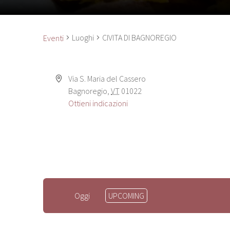
Luoghi
CIVITA DI BAGNOREGIO
Eventi
Via S. Maria del Cassero
Bagnoregio
,
VT
01022
Ottieni indicazioni
Seleziona
Oggi
UPCOMING
la
data.