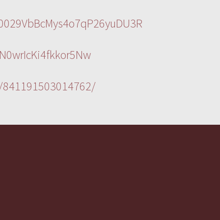
l/0029VbBcMys4o7qP26yuDU3R
N0wrIcKi4fkkor5Nw
s/841191503014762/