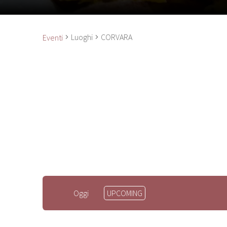
Luoghi
CORVARA
Eventi
Seleziona
Oggi
UPCOMING
la
data.