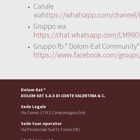
Canale
wa
https://whatsapp.com/channe
Gruppo wa
https://chat.whatsapp.com/LM99D
Gruppo fb ” Dolom-Eat Community”
https://www.facebook.com/group
Dolom-Eat
®
DOLOM-EAT S.A.S DI CONTE VALENTINA & C.
Sede Legale
Via Cornio 17 B 2 Camponogara (Ve)
Sede tour operator
Via Provinciale Sud 51 Fossó (VE)