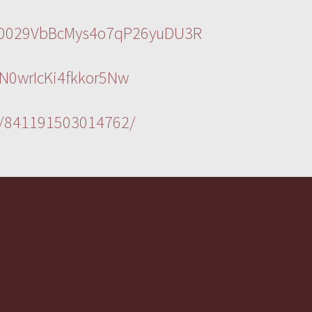
l/0029VbBcMys4o7qP26yuDU3R
N0wrIcKi4fkkor5Nw
s/841191503014762/