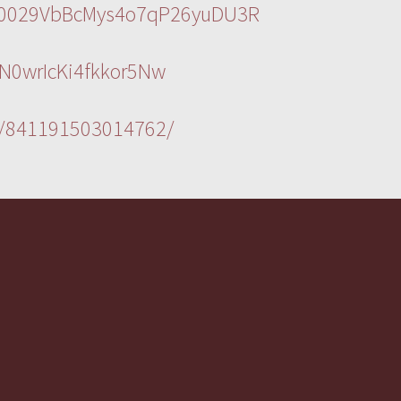
l/0029VbBcMys4o7qP26yuDU3R
N0wrIcKi4fkkor5Nw
s/841191503014762/