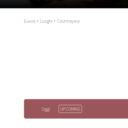
Luoghi
Courmayeur
Eventi
Seleziona
Oggi
UPCOMING
la
data.