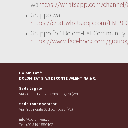
wa
https://whatsapp.com/channe
Gruppo wa
https://chat.whatsapp.com/LM99D
Gruppo fb ” Dolom-Eat Community”
https://www.facebook.com/group
Dolom-Eat
®
DOLOM-EAT S.A.S DI CONTE VALENTINA & C.
Sede Legale
Via Cornio 17 B 2 Camponogara (Ve)
Sede tour operator
Via Provinciale Sud 51 Fossó (VE)
info@dolom-eat.it
Tel. +39 349 1880402