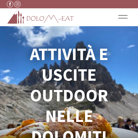
Vai al contenuto
ATTIVITÀ E
USCITE
OUTDOOR
NELLE
DOLOMITI