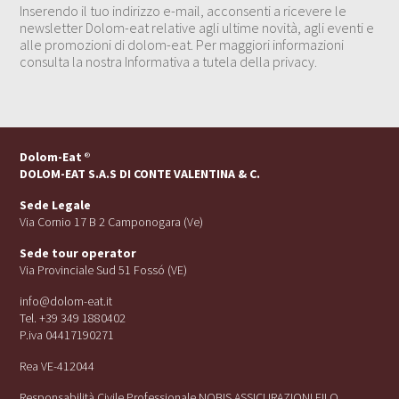
Inserendo il tuo indirizzo e-mail, acconsenti a ricevere le
newsletter Dolom-eat relative agli ultime novità, agli eventi e
alle promozioni di dolom-eat. Per maggiori informazioni
consulta la nostra Informativa a tutela della privacy.
Dolom-Eat
®
DOLOM-EAT S.A.S DI CONTE VALENTINA & C.
Sede Legale
Via Cornio 17 B 2 Camponogara (Ve)
Sede tour operator
Via Provinciale Sud 51 Fossó (VE)
info@dolom-eat.it
Tel. +39 349 1880402
P.iva 04417190271
Rea VE-412044
Responsabilità Civile Professionale NOBIS ASSICURAZIONI FILO