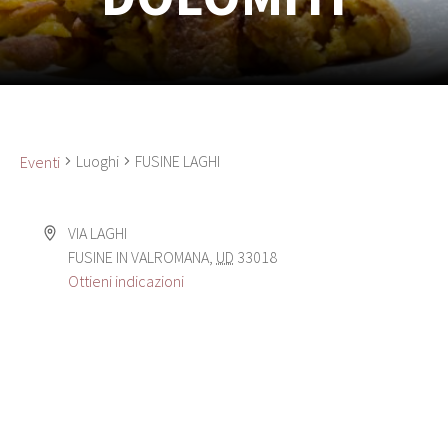
Luoghi
FUSINE LAGHI
Eventi
VIA LAGHI
FUSINE IN VALROMANA
,
UD
33018
Ottieni indicazioni