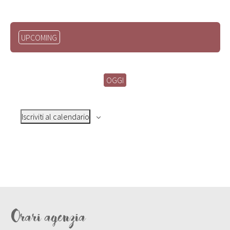
Seleziona
UPCOMING
la
data.
OGGI
Iscriviti al calendario
Orari agenzia