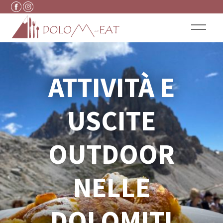
Vai al contenuto
ATTIVITÀ E
USCITE
OUTDOOR
NELLE
DOLOMITI