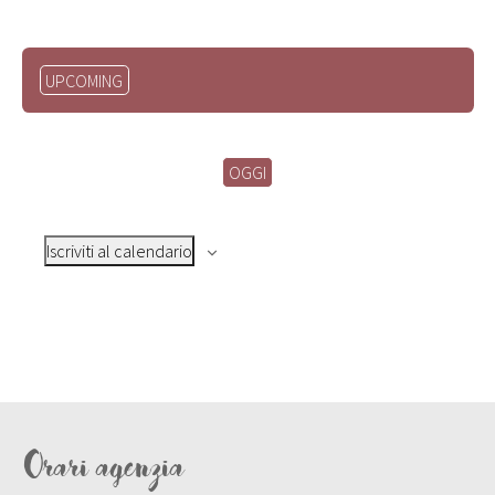
Seleziona
UPCOMING
la
data.
OGGI
Iscriviti al calendario
Orari agenzia