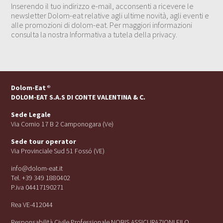
Inserendo il tuo indirizzo e-mail, acconsenti a ricevere le
newsletter Dolom-eat relative agli ultime novità, agli eventi e
alle promozioni di dolom-eat. Per maggiori informazioni
consulta la nostra Informativa a tutela della privacy.
Dolom-Eat
®
DOLOM-EAT S.A.S DI CONTE VALENTINA & C.
Sede Legale
Via Cornio 17 B 2 Camponogara (Ve)
Sede tour operator
Via Provinciale Sud 51 Fossó (VE)
info@dolom-eat.it
Tel. +39 349 1880402
P.iva 04417190271
Rea VE-412044
Responsabilità Civile Professionale NOBIS ASSICURAZIONI FILO