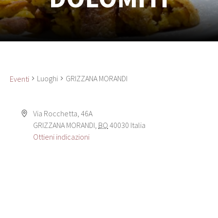
Luoghi
GRIZZANA MORANDI
Eventi
Via Rocchetta, 46A
GRIZZANA MORANDI
,
BO
40030
Italia
Ottieni indicazioni