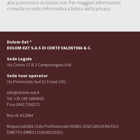
alle promozioni di dolom-eat. Per maggiori informazioni
consulta la nostra Informativa a tutela della privacy.
Dolom-Eat
®
DOLOM-EAT S.A.S DI CONTE VALENTINA & C.
Sede Legale
Via Cornio 17 B 2 Camponogara (Ve)
Sede tour operator
Via Provinciale Sud 51 Fossó (VE)
info@dolom-eat.it
Tel. +39 349 1880402
P.iva 04417190271
Rea VE-412044
Responsabilità Civile Professionale NOBIS ASSICURAZIONI FILO
DIRETTO ERRECI 1505002350/U