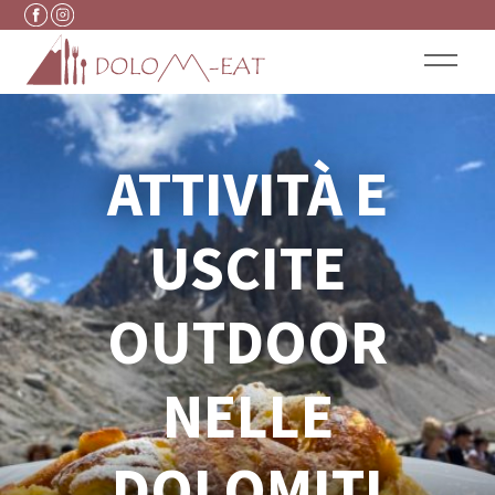
Vai al contenuto
ATTIVITÀ E
USCITE
OUTDOOR
NELLE
DOLOMITI