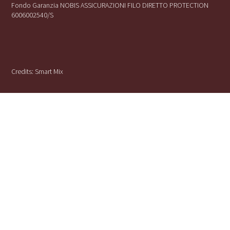
Fondo Garanzia NOBIS ASSICURAZIONI FILO DIRETTO PROTECTION
6006002540/S
Credits:
Smart Mix