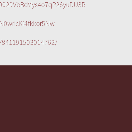
l/0029VbBcMys4o7qP26yuDU3R
N0wrIcKi4fkkor5Nw
s/841191503014762/