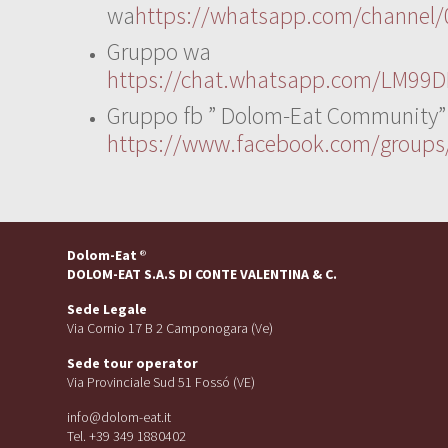
wa
https://whatsapp.com/channe
Gruppo wa
https://chat.whatsapp.com/LM99D
Gruppo fb ” Dolom-Eat Community”
https://www.facebook.com/group
Dolom-Eat
®
DOLOM-EAT S.A.S DI CONTE VALENTINA & C.
Sede Legale
Via Cornio 17 B 2 Camponogara (Ve)
Sede tour operator
Via Provinciale Sud 51 Fossó (VE)
info@dolom-eat.it
Tel. +39 349 1880402