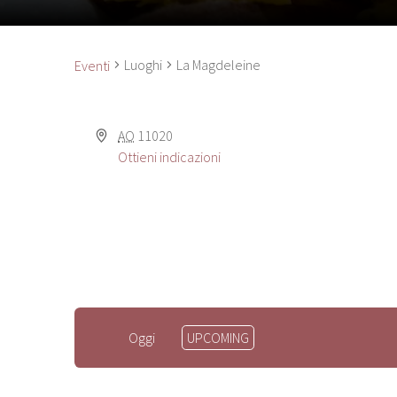
Luoghi
La Magdeleine
Eventi
AO
11020
Ottieni indicazioni
Seleziona
Oggi
UPCOMING
la
data.