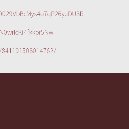
l/0029VbBcMys4o7qP26yuDU3R
N0wrIcKi4fkkor5Nw
s/841191503014762/