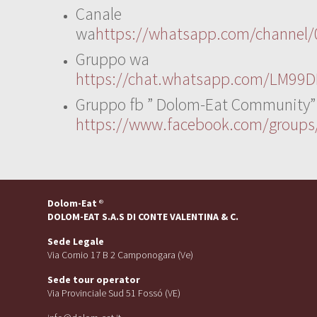
Canale
wa
https://whatsapp.com/channe
Gruppo wa
https://chat.whatsapp.com/LM99D
Gruppo fb ” Dolom-Eat Community”
https://www.facebook.com/group
Dolom-Eat
®
DOLOM-EAT S.A.S DI CONTE VALENTINA & C.
Sede Legale
Via Cornio 17 B 2 Camponogara (Ve)
Sede tour operator
Via Provinciale Sud 51 Fossó (VE)