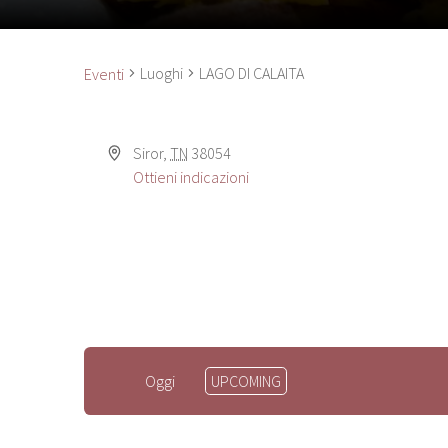
Luoghi
LAGO DI CALAITA
Eventi
Siror
,
TN
38054
Ottieni indicazioni
Seleziona
Oggi
UPCOMING
la
data.