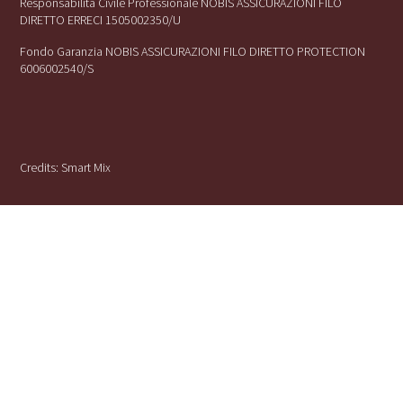
Responsabilità Civile Professionale NOBIS ASSICURAZIONI FILO
DIRETTO ERRECI 1505002350/U
Fondo Garanzia NOBIS ASSICURAZIONI FILO DIRETTO PROTECTION
6006002540/S
Credits:
Smart Mix