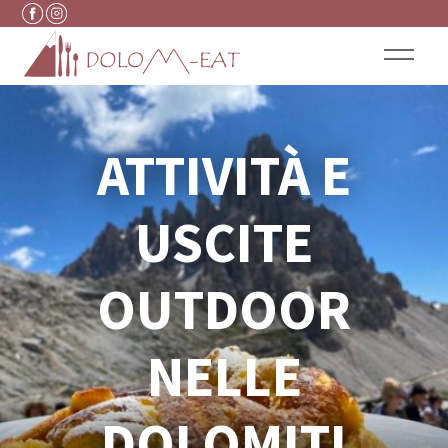
Vai al contenuto
ATTIVITÀ E
USCITE
OUTDOOR
NELLE
DOLOMITI