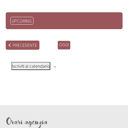
Seleziona
UPCOMING
la
data.
OGGI
EVENTI
PRECEDENTE
Iscriviti al calendario
Orari agenzia