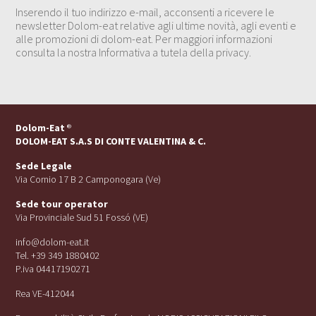
Inserendo il tuo indirizzo e-mail, acconsenti a ricevere le
newsletter Dolom-eat relative agli ultime novità, agli eventi e
alle promozioni di dolom-eat. Per maggiori informazioni
consulta la nostra Informativa a tutela della privacy.
Dolom-Eat
®
DOLOM-EAT S.A.S DI CONTE VALENTINA & C.
Sede Legale
Via Cornio 17 B 2 Camponogara (Ve)
Sede tour operator
Via Provinciale Sud 51 Fossó (VE)
info@dolom-eat.it
Tel. +39 349 1880402
P.iva 04417190271
Rea VE-412044