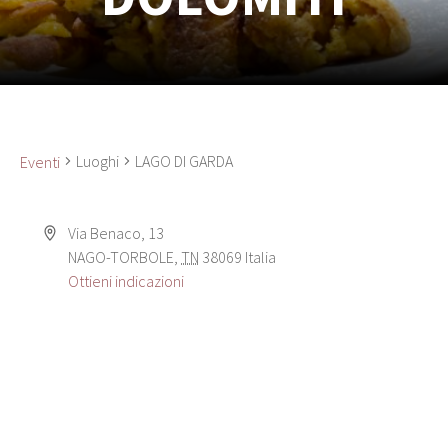
Luoghi
LAGO DI GARDA
Eventi
Via Benaco, 13
NAGO-TORBOLE
,
TN
38069
Italia
Ottieni indicazioni