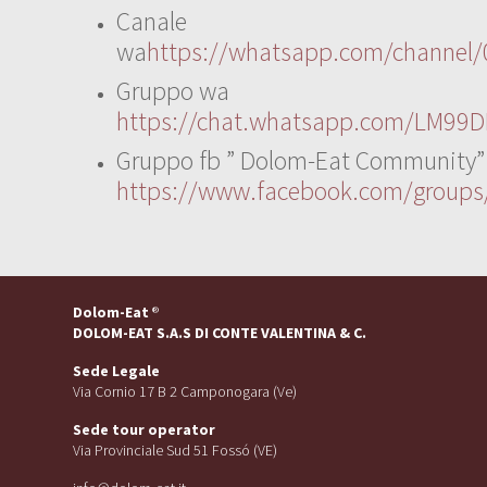
Canale
wa
https://whatsapp.com/channe
Gruppo wa
https://chat.whatsapp.com/LM99D
Gruppo fb ” Dolom-Eat Community”
https://www.facebook.com/group
Dolom-Eat
®
DOLOM-EAT S.A.S DI CONTE VALENTINA & C.
Sede Legale
Via Cornio 17 B 2 Camponogara (Ve)
Sede tour operator
Via Provinciale Sud 51 Fossó (VE)