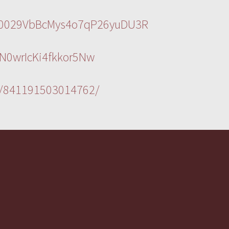
l/0029VbBcMys4o7qP26yuDU3R
N0wrIcKi4fkkor5Nw
s/841191503014762/