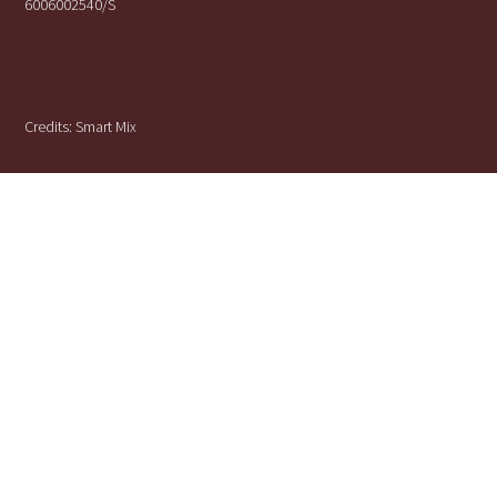
6006002540/S
Credits:
Smart Mix