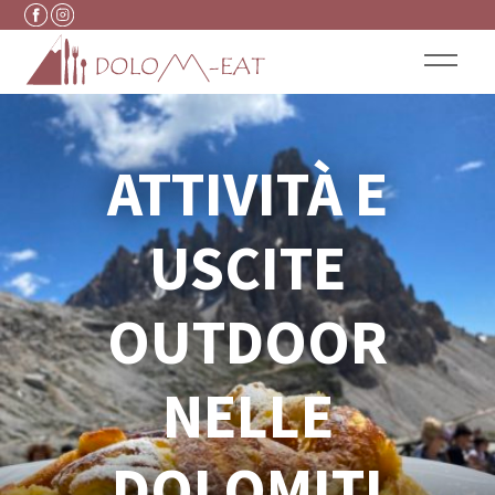
Vai al contenuto
ATTIVITÀ E
USCITE
OUTDOOR
NELLE
DOLOMITI