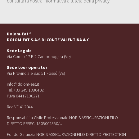
consulta la nostra Informativa a tutela della privacy.
Dolom-Eat
®
DOLOM-EAT S.A.S DI CONTE VALENTINA & C.
Sede Legale
Via Cornio 17 B 2 Camponogara (Ve)
Sede tour operator
Via Provinciale Sud 51 Fossó (VE)
info@dolom-eat.it
Tel. +39 349 1880402
P.iva 04417190271
Rea VE-412044
Responsabilità Civile Professionale NOBIS ASSICURAZIONI FILO
DIRETTO ERRECI 1505002350/U
Fondo Garanzia NOBIS ASSICURAZIONI FILO DIRETTO PROTECTION