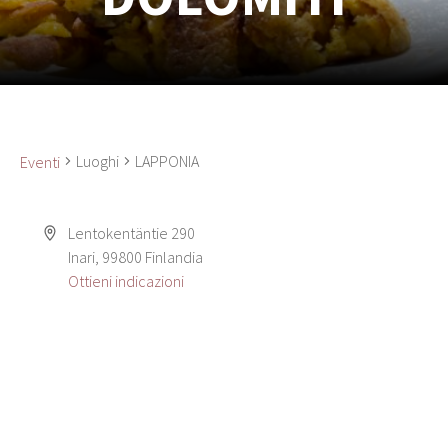
Luoghi
LAPPONIA
Eventi
Lentokentäntie 290
Inari
,
99800
Finlandia
Ottieni indicazioni