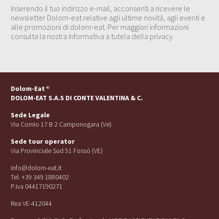
Inserendo il tuo indirizzo e-mail, acconsenti a ricevere le
newsletter Dolom-eat relative agli ultime novità, agli eventi e
alle promozioni di dolom-eat. Per maggiori informazioni
consulta la nostra Informativa a tutela della privacy.
Dolom-Eat
®
DOLOM-EAT S.A.S DI CONTE VALENTINA & C.
Sede Legale
Via Cornio 17 B 2 Camponogara (Ve)
Sede tour operator
Via Provinciale Sud 51 Fossó (VE)
info@dolom-eat.it
Tel. +39 349 1880402
P.iva 04417190271
Rea VE-412044