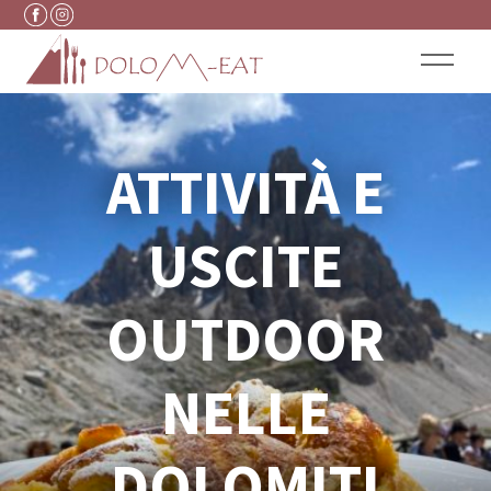
Vai al contenuto
ATTIVITÀ E
USCITE
OUTDOOR
NELLE
DOLOMITI