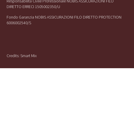
Responsabilità Civile Professionale NOBIS ASSICURAZIONI FILO
DIRETTO ERRECI 1505002350/U
Fondo Garanzia NOBIS ASSICURAZIONI FILO DIRETTO PROTECTION
6006002540/S
Credits:
Smart Mix