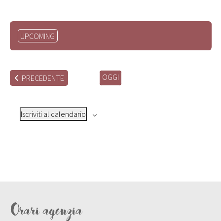
Seleziona
UPCOMING
la
data.
OGGI
EVENTI
PRECEDENTE
Iscriviti al calendario
Orari agenzia