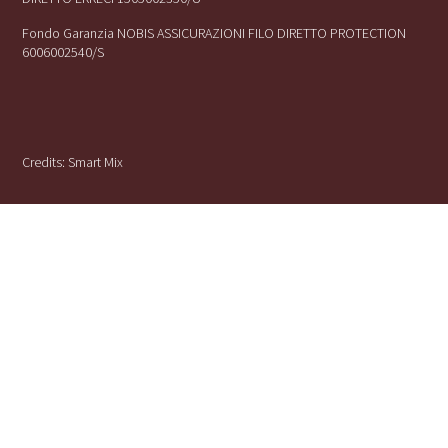
Fondo Garanzia NOBIS ASSICURAZIONI FILO DIRETTO PROTECTION
6006002540/S
Credits:
Smart Mix