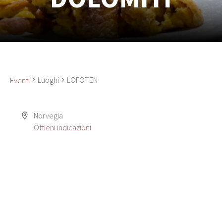
Luoghi
LOFOTEN
Eventi
Norvegia
Ottieni indicazioni