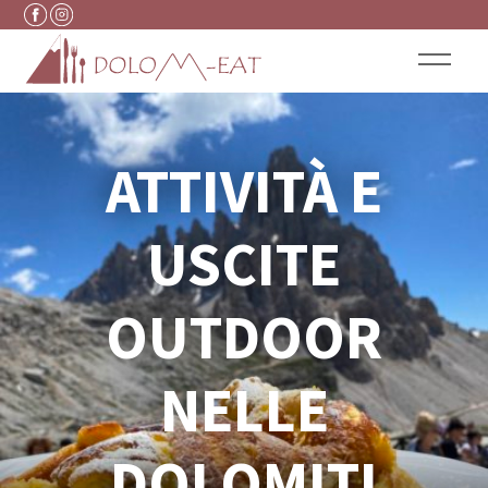
Vai al contenuto
ATTIVITÀ E
USCITE
OUTDOOR
NELLE
DOLOMITI