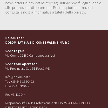
newsletter Dolom-eat relative agli ultime novità, agli eventi e
alle promozioni di dolom-eat. Per maggiori informazioni
consulta la nostra Informativa a tutela della privacy.
Dolom-Eat
®
DOLOM-EAT S.A.S DI CONTE VALENTINA & C.
Sede Legale
Via Cornio 17 B 2 Camponogara (Ve)
Sede tour operator
Via Provinciale Sud 51 Fossó (VE)
info@dolom-eat.it
Tel. +39 349 1880402
P.iva 04417190271
Rea VE-412044
Responsabilità Civile Professionale NOBIS ASSICURAZIONI FILO
DIRETTO ERRECI 1505002350/U