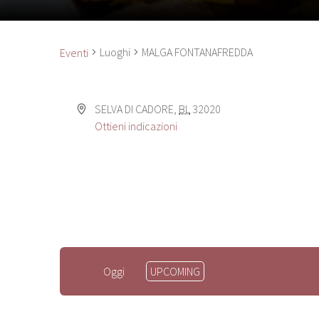
Luoghi
MALGA FONTANAFREDDA
Eventi
SELVA DI CADORE
,
BL
32020
Ottieni indicazioni
Seleziona
Oggi
UPCOMING
la
data.