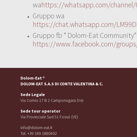
wa
https://whatsapp.com/channe
Gruppo wa
https://chat.whatsapp.com/LM99D
Gruppo fb ” Dolom-Eat Community”
https://www.facebook.com/group
Dolom-Eat
®
DOLOM-EAT S.A.S DI CONTE VALENTINA & C.
Sede Legale
Via Cornio 17 B 2 Camponogara (Ve)
Sede tour operator
Via Provinciale Sud 51 Fossó (VE)
info@dolom-eat.it
Tel. +39 349 1880402