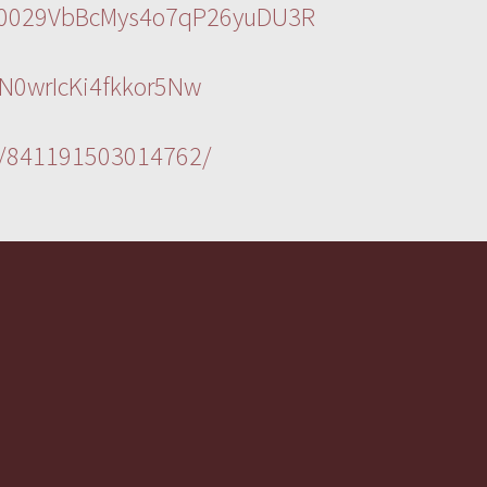
l/0029VbBcMys4o7qP26yuDU3R
N0wrIcKi4fkkor5Nw
s/841191503014762/