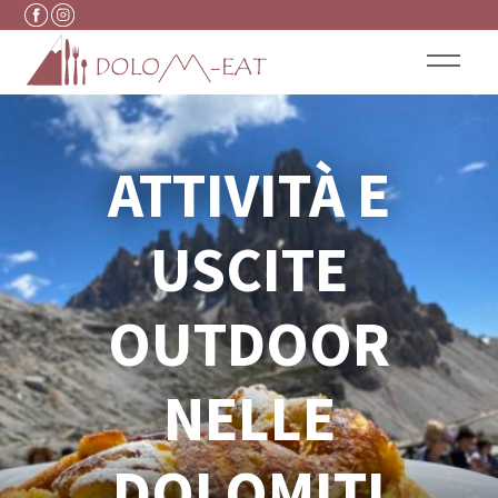
Vai al contenuto
ATTIVITÀ E
USCITE
OUTDOOR
NELLE
DOLOMITI