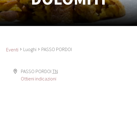
Luoghi
PASSO PORDOI
Eventi
PASSO PORDOI
TN
Ottieni indicazioni