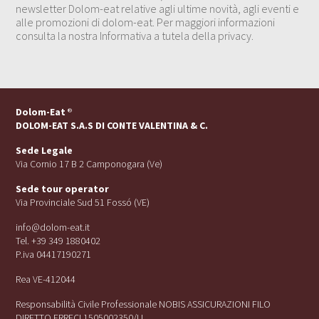
newsletter Dolom-eat relative agli ultime novità, agli eventi e
alle promozioni di dolom-eat. Per maggiori informazioni
consulta la nostra Informativa a tutela della privacy.
Dolom-Eat
®
DOLOM-EAT S.A.S DI CONTE VALENTINA & C.
Sede Legale
Via Cornio 17 B 2 Camponogara (Ve)
Sede tour operator
Via Provinciale Sud 51 Fossó (VE)
info@dolom-eat.it
Tel. +39 349 1880402
P.iva 04417190271
Rea VE-412044
Responsabilità Civile Professionale NOBIS ASSICURAZIONI FILO
DIRETTO ERRECI 1505002350/U