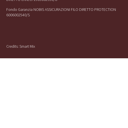
Fondo Garanzia NOBIS ASSICURAZIONI FILO DIRETTO PROTECTION
6006002540/S
Credits:
Smart Mix