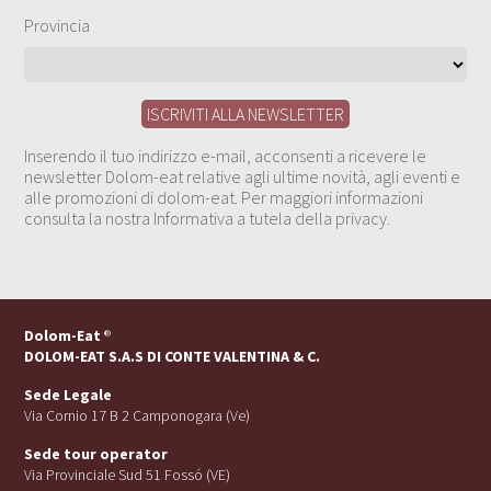
Provincia
Inserendo il tuo indirizzo e-mail, acconsenti a ricevere le
newsletter Dolom-eat relative agli ultime novità, agli eventi e
alle promozioni di dolom-eat. Per maggiori informazioni
consulta la nostra Informativa a tutela della privacy.
Dolom-Eat
®
DOLOM-EAT S.A.S DI CONTE VALENTINA & C.
Sede Legale
Via Cornio 17 B 2 Camponogara (Ve)
Sede tour operator
Via Provinciale Sud 51 Fossó (VE)