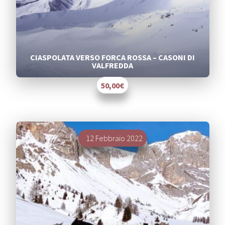
CIASPOLATA VERSO FORCA ROSSA – CASONI DI
VALFREDDA
50,00€
Segnalati
12 Febbraio 2022