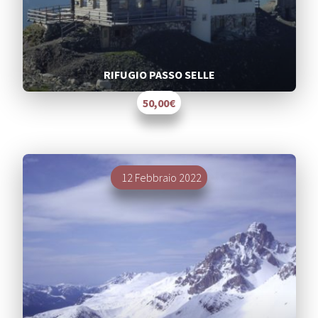
RIFUGIO PASSO SELLE
50,00€
Segnalati
12 Febbraio 2022