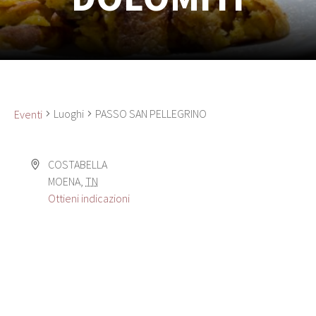
Luoghi
PASSO SAN PELLEGRINO
Eventi
COSTABELLA
MOENA
,
TN
Ottieni indicazioni