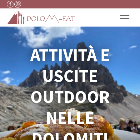
Vai al contenuto
ATTIVITÀ E
USCITE
OUTDOOR
NELLE
DOLOMITI