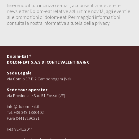
Inserendo il tuo indirizzo e-mail, acconsenti a ricevere le
newsletter Dolom-eat relative agli ultime novità, agli eventi e
alle promozioni di dolom-eat. Per maggiori informazioni
consulta la nostra Informativa a tutela della privacy.
Dolom-Eat
®
DOLOM-EAT S.A.S DI CONTE VALENTINA & C.
Sede Legale
Via Cornio 17 B 2 Camponogara (Ve)
Sede tour operator
Via Provinciale Sud 51 Fossó (VE)
info@dolom-eat.it
Tel. +39 349 1880402
P.iva 04417190271
Rea VE-412044