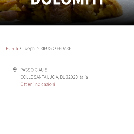
Luoghi
RIFUGIO FEDARE
Eventi
PASSO GIAU 8
COLLE SANTA LUCIA
,
BL
32020
Italia
Ottieni indicazioni