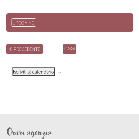
Seleziona
UPCOMING
la
data.
OGGI
EVENTI
PRECEDENTE
Iscriviti al calendario
Orari agenzia