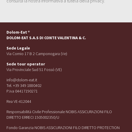
consulta la nostra Informativa a tutela della privacy.
Dolom-Eat
®
DOLOM-EAT S.A.S DI CONTE VALENTINA & C.
Sede Legale
Via Cornio 17 B 2 Camponogara (Ve)
Sede tour operator
Via Provinciale Sud 51 Fossó (VE)
info@dolom-eat.it
Tel. +39 349 1880402
P.iva 04417190271
Rea VE-412044
Responsabilità Civile Professionale NOBIS ASSICURAZIONI FILO
DIRETTO ERRECI 1505002350/U
Fondo Garanzia NOBIS ASSICURAZIONI FILO DIRETTO PROTECTION