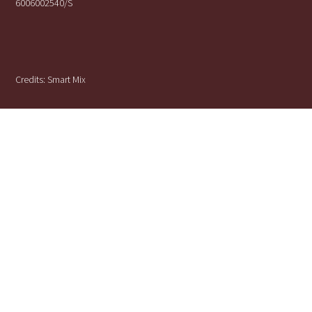
6006002540/S
Credits:
Smart Mix