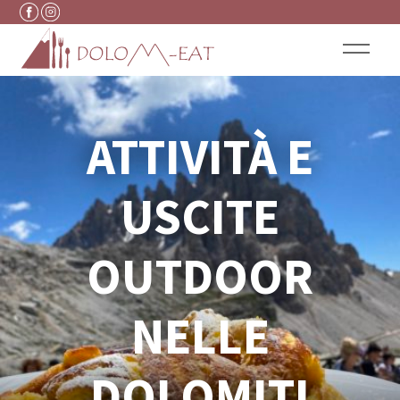
Vai al contenuto
ATTIVITÀ E
USCITE
OUTDOOR
NELLE
DOLOMITI