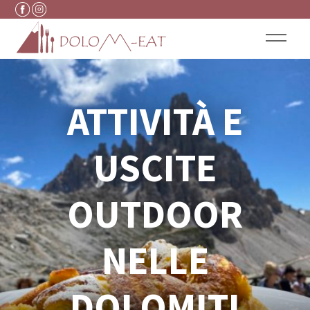
Vai al contenuto
ATTIVITÀ E
USCITE
OUTDOOR
NELLE
DOLOMITI