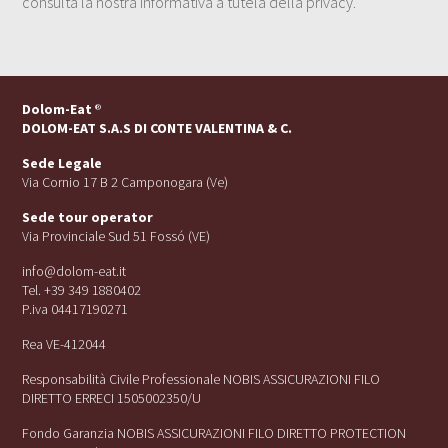
consulta la nostra Informativa a tutela della privacy.
Dolom-Eat
®
DOLOM-EAT S.A.S DI CONTE VALENTINA & C.
Sede Legale
Via Cornio 17 B 2 Camponogara (Ve)
Sede tour operator
Via Provinciale Sud 51 Fossó (VE)
info@dolom-eat.it
Tel. +39 349 1880402
P.iva 04417190271
Rea VE-412044
Responsabilità Civile Professionale NOBIS ASSICURAZIONI FILO
DIRETTO ERRECI 1505002350/U
Fondo Garanzia NOBIS ASSICURAZIONI FILO DIRETTO PROTECTION