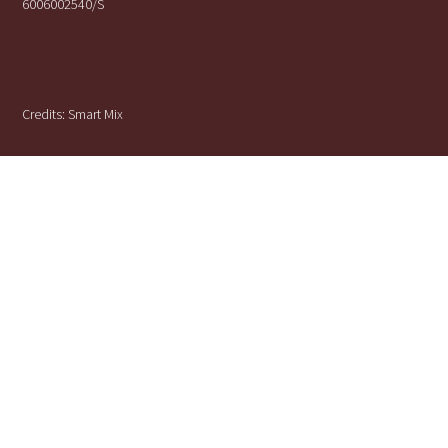
6006002540/S
Credits:
Smart Mix