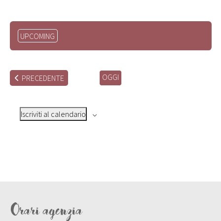
Seleziona
UPCOMING
la
data.
OGGI
EVENTI
PRECEDENTE
Iscriviti al calendario
Orari agenzia