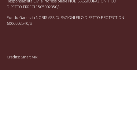
Responsabilità Civile Professionale NOBIS ASSICURAZIONI FILO
DIRETTO ERRECI 1505002350/U
Fondo Garanzia NOBIS ASSICURAZIONI FILO DIRETTO PROTECTION
6006002540/S
Credits:
Smart Mix