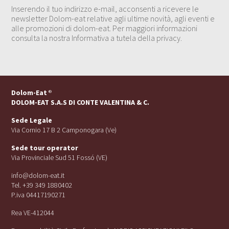
Inserendo il tuo indirizzo e-mail, acconsenti a ricevere le
newsletter Dolom-eat relative agli ultime novità, agli eventi e
alle promozioni di dolom-eat. Per maggiori informazioni
consulta la nostra Informativa a tutela della privacy.
Dolom-Eat
®
DOLOM-EAT S.A.S DI CONTE VALENTINA & C.
Sede Legale
Via Cornio 17 B 2 Camponogara (Ve)
Sede tour operator
Via Provinciale Sud 51 Fossó (VE)
info@dolom-eat.it
Tel. +39 349 1880402
P.iva 04417190271
Rea VE-412044