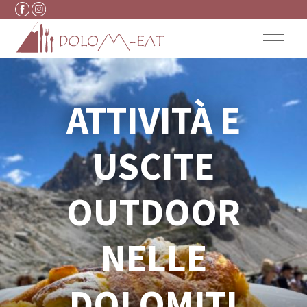
Vai al contenuto
ATTIVITÀ E
USCITE
OUTDOOR
NELLE
DOLOMITI