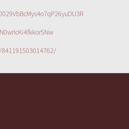
l/0029VbBcMys4o7qP26yuDU3R
N0wrIcKi4fkkor5Nw
s/841191503014762/