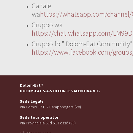
Canale
wa
https://whatsapp.com/channe
Gruppo wa
https://chat.whatsapp.com/LM99D
Gruppo fb ” Dolom-Eat Community”
https://www.facebook.com/group
Dolom-Eat
®
DOLOM-EAT S.A.S DI CONTE VALENTINA & C.
Sede Legale
Via Cornio 17 B 2 Camponogara (Ve)
Sede tour operator
Via Provinciale Sud 51 Fossó (VE)