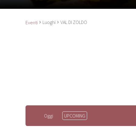
Luoghi
VAL DI ZOLDO
Eventi
Seleziona
Oggi
UPCOMING
la
data.