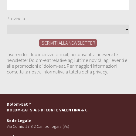
Provincia
Inserendo il tuo indirizzo e-mail, acconsenti a ricevere le
newsletter Dolom-eat relative agli ultime novità, agli eventi e
alle promozioni di dolom-eat. Per maggiori informazioni
consulta la nostra Informativa a tutela della privacy.
Dolom-Eat
®
DOLOM-EAT S.A.S DI CONTE VALENTINA & C.
Sede Legale
Via Cornio 17 B 2 Camponogara (Ve)