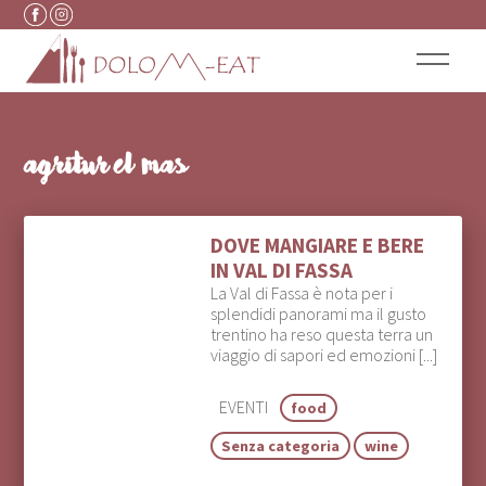
Vai al contenuto
agritur el mas
DOVE MANGIARE E BERE
IN VAL DI FASSA
La Val di Fassa è nota per i
splendidi panorami ma il gusto
trentino ha reso questa terra un
viaggio di sapori ed emozioni [...]
EVENTI
food
Senza categoria
wine