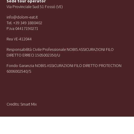
Sede tour operator
Via Provinciale Sud 51 Fossó (VE)
info@dolom-eat.it
Tel. +39 349 1880402
P.iva 04417190271
Rea VE-412044
Responsabilità Civile Professionale NOBIS ASSICURAZIONI FILO
DIRETTO ERRECI 1505002350/U
Fondo Garanzia NOBIS ASSICURAZIONI FILO DIRETTO PROTECTION
6006002540/S
Credits:
Smart Mix