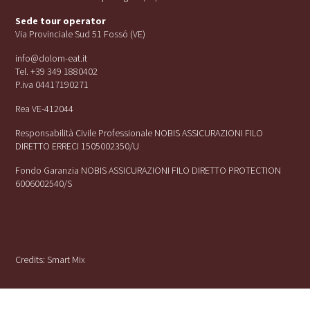
Sede tour operator
Via Provinciale Sud 51 Fossó (VE)
info@dolom-eat.it
Tel. +39 349 1880402
P.iva 04417190271
Rea VE-412044
Responsabilità Civile Professionale NOBIS ASSICURAZIONI FILO
DIRETTO ERRECI 1505002350/U
Fondo Garanzia NOBIS ASSICURAZIONI FILO DIRETTO PROTECTION
6006002540/S
Credits:
Smart Mix