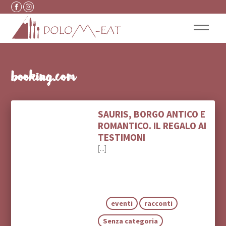
Vai al contenuto
booking.com
SAURIS, BORGO ANTICO E
ROMANTICO. IL REGALO AI
TESTIMONI
[...]
eventi
racconti
Senza categoria