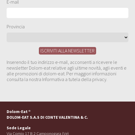
E-mail
Provincia
Inserendo il tuo indirizzo e-mail, acconsenti a ricevere le
newsletter Dolom-eat relative agli ultime novità, agli eventi e
alle promozioni di dolom-eat. Per maggiori informazioni
consulta la nostra Informativa a tutela della privacy.
Dolom-Eat
®
DOLOM-EAT S.A.S DI CONTE VALENTINA & C.
Sede Legale
Via Cornio 17 B 2 Camponogara (Ve)