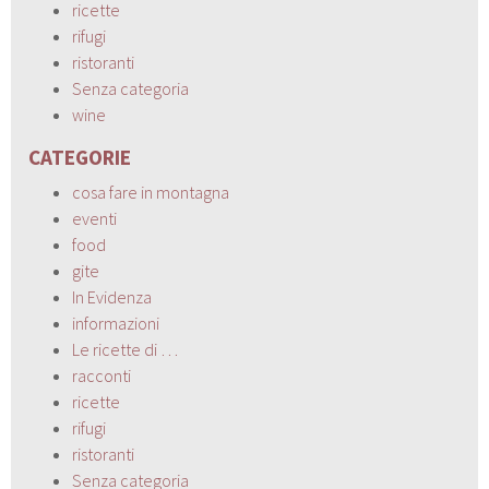
ricette
rifugi
ristoranti
Senza categoria
wine
CATEGORIE
cosa fare in montagna
eventi
food
gite
In Evidenza
informazioni
Le ricette di …
racconti
ricette
rifugi
ristoranti
Senza categoria