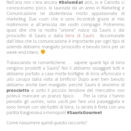
Nell’aria non c’era ancora
#DolomEat
anzi, io e Carlotta ci
conoscevamo poco. Io laureata da un anno in Marketing e
Comunicazione lei studentessa molto appassionata di
marketing. Due cuori che si sono incontrati grazie al mio
matrimonio e all’amicizia dei nostri compagni. Potremmo
quasi dire che la nostra “unione” nasce da Sauris o dal
prosciutto di Sauris o dalla
birra di Sauris
. Accomunate
dall’idea che la comunicazione è importante per ogni tipo di
azienda abbiamo mangiato prosciutto e bevuto birra per un
week-end intero.
Tralasciando le romanticherie … sapete quanti tipi di birra
vengono prodotti a Sauris? Noi li abbiamo assaggiati tutti e
abbiamo portato a casa molte bottiglie di
birra affumicata e
alla canapa
dalla visita al birrificio! Dopo aver ben bevuto
abbiamo anche ben mangiato perchè Sauris è sinonimo di
prosciutto
e sotto il piccolo tendone del mercatino non
poteva mancare un pranzo tipico. Per la cena c’hanno
pensato gli uomini, sono usciti per fare una passeggiata e
sono tornati con dei fustini di birra, la serata è finita con una
partita trasgressiva a monopoli!
#SaurisGourmet
Come riassumere quindi questo racconto?