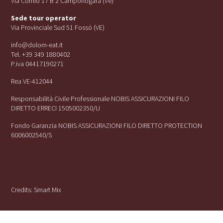
Via Cornio 17 B 2 Camponogara (Ve)
Sede tour operator
Via Provinciale Sud 51 Fossó (VE)
info@dolom-eat.it
Tel. +39 349 1880402
P.iva 04417190271
Rea VE-412044
Responsabilità Civile Professionale NOBIS ASSICURAZIONI FILO
DIRETTO ERRECI 1505002350/U
Fondo Garanzia NOBIS ASSICURAZIONI FILO DIRETTO PROTECTION
6006002540/S
Credits:
Smart Mix