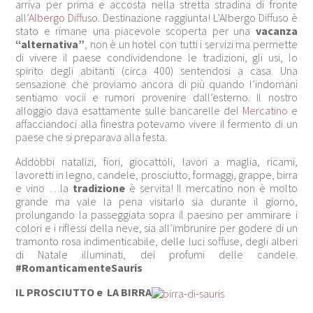
arriva per prima e accosta nella stretta stradina di fronte
all’
Albergo Diffuso
. Destinazione raggiunta! L’Albergo Diffuso è
stato e rimane una piacevole scoperta per una
vacanza
“alternativa”
, non è un hotel con tutti i servizi ma permette
di vivere il paese condividendone le tradizioni, gli usi, lo
spirito degli abitanti (circa 400) sentendosi a casa. Una
sensazione che proviamo ancora di più quando l’indomani
sentiamo vocii e rumori provenire dall’esterno. Il nostro
alloggio dava esattamente sulle bancarelle del
Mercatino
e
affacciandoci alla finestra potevamo vivere il fermento di un
paese che si preparava alla festa.
Addobbi natalizi, fiori, giocattoli, lavori a maglia, ricami,
lavoretti in legno, candele, prosciutto, formaggi, grappe, birra
e vino …la
tradizione
è servita! Il mercatino non è molto
grande ma vale la pena visitarlo sia durante il giorno,
prolungando la passeggiata sopra il paesino per ammirare i
colori e i riflessi della neve, sia all’imbrunire per godere di un
tramonto rosa indimenticabile, delle luci soffuse, degli alberi
di Natale illuminati, dei profumi delle candele.
#RomanticamenteSauris
IL PROSCIUTTO e
LA BIRRA