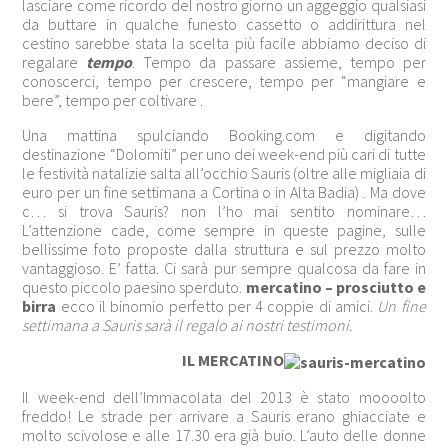
lasciare come ricordo del nostro giorno un aggeggio qualsiasi
da buttare in qualche funesto cassetto o addirittura nel
cestino sarebbe stata la scelta più facile abbiamo deciso di
regalare
tempo
. Tempo da passare assieme, tempo per
conoscerci, tempo per crescere, tempo per “mangiare e
bere”, tempo per coltivare .
Una mattina spulciando Booking.com e digitando
destinazione “Dolomiti” per uno dei week-end più cari di tutte
le festività natalizie salta all’occhio Sauris (oltre alle migliaia di
euro per un fine settimana a Cortina o in Alta Badia) . Ma dove
c… si trova Sauris? non l’ho mai sentito nominare…
L’attenzione cade, come sempre in queste pagine, sulle
bellissime foto proposte dalla struttura e sul prezzo molto
vantaggioso. E’ fatta. Ci sarà pur sempre qualcosa da fare in
questo piccolo paesino sperduto.
mercatino – prosciutto e
birra
ecco il binomio perfetto per 4 coppie di amici.
Un fine
settimana a Sauris sarà il regalo ai nostri testimoni.
IL MERCATINO
Il week-end dell’Immacolata del 2013 è stato moooolto
freddo! Le strade per arrivare a Sauris erano ghiacciate e
molto scivolose e alle 17.30 era già buio. L’auto delle donne