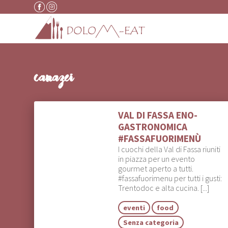
Vai al contenuto
canazei
VAL DI FASSA ENO-
GASTRONOMICA
#FASSAFUORIMENÙ
I cuochi della Val di Fassa riuniti
in piazza per un evento
gourmet aperto a tutti.
#fassafuorimenu per tutti i gusti:
Trentodoc e alta cucina. [...]
eventi
food
Senza categoria