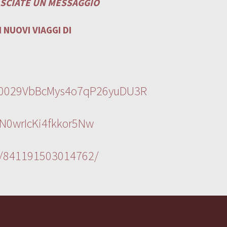
ASCIATE UN MESSAGGIO
 NUOVI VIAGGI DI
l/0029VbBcMys4o7qP26yuDU3R
N0wrIcKi4fkkor5Nw
s/841191503014762/