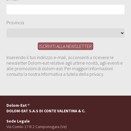
Provincia
Inserendo il tuo indirizzo e-mail, acconsenti a ricevere le
newsletter Dolom-eat relative agli ultime novità, agli eventi e
alle promozioni di dolom-eat. Per maggiori informazioni
consulta la nostra Informativa a tutela della privacy.
Dolom-Eat
®
DOLOM-EAT S.A.S DI CONTE VALENTINA & C.
Sede Legale
Via Cornio 17 B 2 Camponogara (Ve)