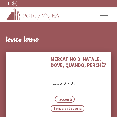
Vai al contenuto
levico terme
MERCATINO DI NATALE.
DOVE, QUANDO, PERCHÈ?
[...]
LEGGI DI PIÙ...
racconti
Senza categoria