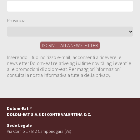
Provincia
Inserendo il tuo indirizzo e-mail, acconsenti a ricevere le
newsletter Dolom-eat relative agli ultime novità, agli eventi e
alle promozioni di dolom-eat. Per maggiori informazioni
consulta la nostra Informativa a tutela della privacy.
Dolom-Eat
®
DOLOM-EAT S.A.S DI CONTE VALENTINA & C.
Sede Legale
Via Cornio 17 B 2 Camponogara (Ve)