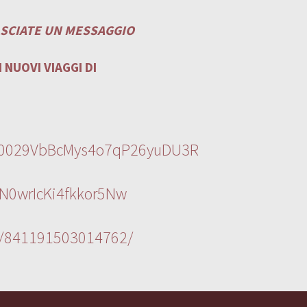
ASCIATE UN MESSAGGIO
 NUOVI VIAGGI DI
l/0029VbBcMys4o7qP26yuDU3R
N0wrIcKi4fkkor5Nw
s/841191503014762/