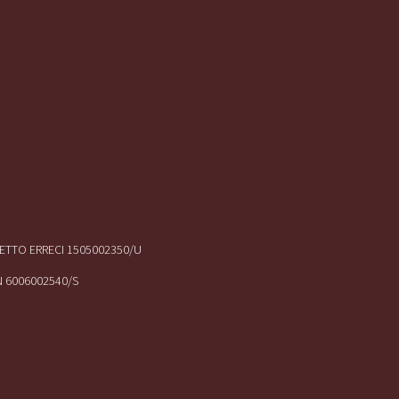
IRETTO ERRECI 1505002350/U
N 6006002540/S