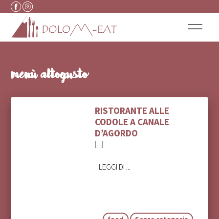
Vai al contenuto
menù altogusto
RISTORANTE ALLE
CODOLE A CANALE
D’AGORDO
[...]
LEGGI DI ...
food
Senza categoria