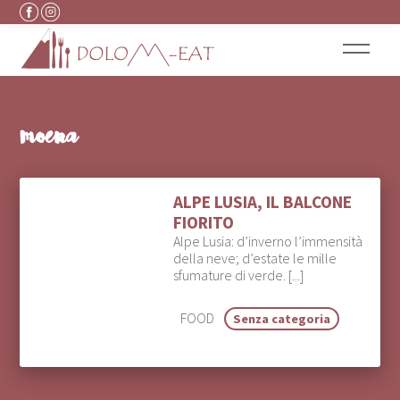
Vai al contenuto
moena
ALPE LUSIA, IL BALCONE
FIORITO
Alpe Lusia: d’inverno l’immensità
della neve; d’estate le mille
sfumature di verde. [...]
FOOD
Senza categoria