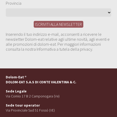
Provincia
Inserendo il tuo indirizzo e-mail, acconsenti a ricevere le
newsletter Dolom-eat relative agli ultime novità, agli eventi e
alle promozioni di dolom-eat. Per maggiori informazioni
consulta la nostra Informativa a tutela della privacy.
Dolom-Eat
®
DOLOM-EAT S.A.S DI CONTE VALENTINA & C.
Sede Legale
Via Cornio 17 B 2 Camponogara (Ve)
Sede tour operator
Via Provinciale Sud 51 Fossó (VE)