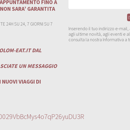
U APPUNTAMENTO FINO A
 NON SARA’ GARANTITA
E 24H SU 24, 7 GIORNI SU 7
Inserendo il tuo indirizzo e-mail
agli ultime novità, agli eventi e
consulta la nostra Informativa a t
OLOM-EAT.IT
DAL
ASCIATE UN MESSAGGIO
 NUOVI VIAGGI DI
l/0029VbBcMys4o7qP26yuDU3R