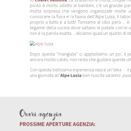
posto è molto adatto ai bambini, c’è un grande parco
molta sorpresa che vengono organizzate molte att
conoscere la flora e la fauna dell’Alpe Lusia, il labo
proprio a tutto e a tutti! Torniamo al cibo però …è 
tegame della cucina dove saltano le patate con le uo
non è la parola esatta…diciamo quasi un quarto di st
Dopo questa “mangiata” ci appisoliamo un po’, il pra
ancora molto caldo, non resta che gustarsi queste ul
Con questa bellissima esperienza nasce un’idea… il p
una giornata all’
Alpe Lusia
ben riuscita saranno:
pass
Orari agenzia
PROSSIME APERTURE AGENZIA: