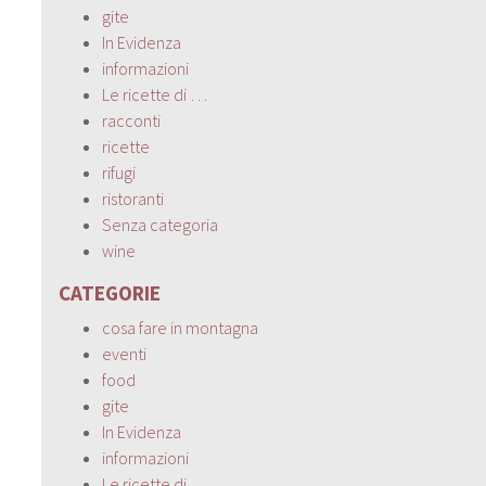
gite
In Evidenza
informazioni
Le ricette di …
racconti
ricette
rifugi
ristoranti
Senza categoria
wine
CATEGORIE
cosa fare in montagna
eventi
food
gite
In Evidenza
informazioni
Le ricette di …