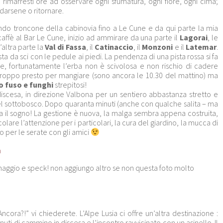
rimarresti ore ad osservare ogni sfumatura, ogni fiore, ogni cima;
ndarsene o ritornare.
ondo troncone della cabinovia fino a Le Cune e da qui parte la mia
caffè al Bar Le Cune, inizio ad ammirare da una parte il
Lagorai
, le
l’altra parte la
Val di Fassa
, il
Catinaccio
, il
Monzoni
e il
Latemar
.
ista da sci con le pedule ai piedi. La pendenza di una pista rossa si fa
e, fortunatamente l’erba non è scivolosa e non rischio di cadere
roppo presto per mangiare (sono ancora le 10.30 del mattino) ma
 fuso e funghi
strepitosi!
 discesa, in direzione Valbona per un sentiero abbastanza stretto e
del sottobosco. Dopo quaranta minuti (anche con qualche salita – ma
ia il sogno! La gestione è nuova, la malga sembra appena costruita,
lare l’attenzione per i particolari, la cura del giardino, la mucca di
o per le serate con gli amici
ormaggio e speck! non aggiungo altro se non questa foto molto
ncora?!” vi chiederete. L’Alpe Lusia ci offre un’altra destinazione :
nuti di cammino in discesa e l’incontro ravvicinato con un asinello. Il