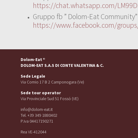
https://chat.whatsapp.com/LM99D
Gruppo fb ” Dolom-Eat Community”
https://www.facebook.com/group
Dolom-Eat
®
DOLOM-EAT S.A.S DI CONTE VALENTINA & C.
Sede Legale
Via Cornio 17 B 2 Camponogara (Ve)
Sede tour operator
Via Provinciale Sud 51 Fossó (VE)
info@dolom-eat.it
Tel. +39 349 1880402
P.iva 04417190271
Rea VE-412044