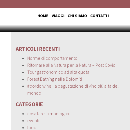
ITO
HOME
VIAGGI
CHI SIAMO
CONTATTI
ARTICOLI RECENTI
Norme di comportamento
Ritornare alla Natura per la Natura – Post Covid
Tour gastronomico ad alta quota
Forest Bathing nelle Dolomiti
#pordoiwine, la degustazione di vino più alta del
mondo
CATEGORIE
cosa fare in montagna
eventi
food