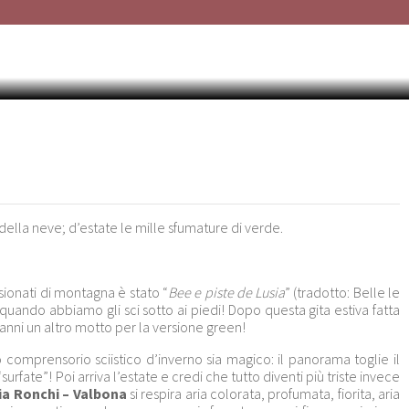
PE LUSIA, IL BALCONE FIOR
della neve; d’estate le mille sfumature di verde.
sionati di montagna è stato “
Bee e piste de Lusia
” (tradotto: Belle le
quando abbiamo gli sci sotto ai piedi! Dopo questa gita estiva fatta
anni un altro motto per la versione green!
omprensorio sciistico d’inverno sia magico: il panorama toglie il
urfate”! Poi arriva l’estate e credi che tutto diventi più triste invece
ia Ronchi – Valbona
si respira aria colorata, profumata, fiorita, aria