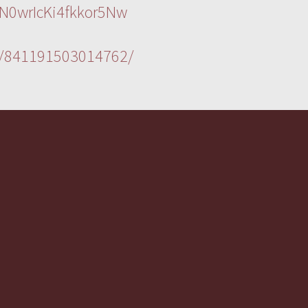
N0wrIcKi4fkkor5Nw
s/841191503014762/