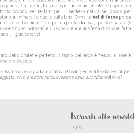
 giochi, il mini zoo, lo spazio per un picnic al sole e scopro con
ività proprio per le famiglie: il sentiero natura nel bosco per
ratorio sui minerali e quello sulla lana. Ormai la
Val di Fassa
pensa
rimasto un buchino! Opto per un piatto di uova, speck e patate (il
va è troppo invitante) e il babbo prende una fetta di strudel, fetta
rudel… giudicate voi!
to dello Chalet è perfetto, il taglio dell’erba è fresco, al sole è
time ore d’estate.
rossimo anno vi portiamo tutti qui! Gli ingredienti fondamentali per
eggiata, sole, prodotti tipici, evasione dalla quotidianità
! Vi va?
Iscriviti alla newsle
E-mail