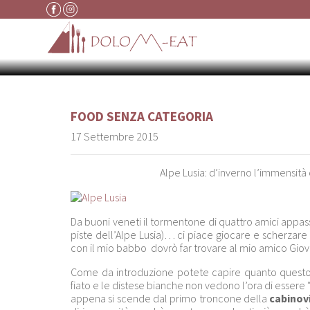
Vai al contenuto
AL
FOOD
SENZA CATEGORIA
17 Settembre 2015
Alpe Lusia: d’inverno l’immensità 
Da buoni veneti il tormentone di quattro amici appas
piste dell’Alpe Lusia)… ci piace giocare e scherzare 
con il mio babbo dovrò far trovare al mio amico Giov
Come da introduzione potete capire quanto questo c
fiato e le distese bianche non vedono l’ora di essere “s
appena si scende dal primo troncone della
cabinov