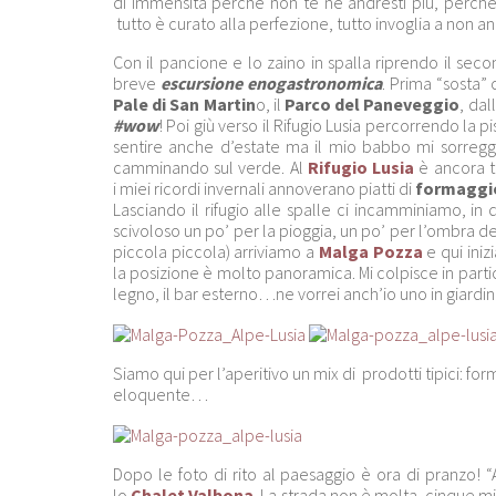
di immensità perchè non te ne andresti più, perchè 
tutto è curato alla perfezione, tutto invoglia a non a
Con il pancione e lo zaino in spalla riprendo il sec
breve
escursione enogastronomica
. Prima “sosta” 
Pale di San Martin
o, il
Parco del Paneveggio
, dal
#wow
! Poi giù verso il Rifugio Lusia percorrendo la p
sentire anche d’estate ma il mio babbo mi sorregg
camminando sul verde. Al
Rifugio Lusia
è ancora t
i miei ricordi invernali annoverano piatti di
formaggio
Lasciando il rifugio alle spalle ci incamminiamo, in
scivoloso un po’ per la pioggia, un po’ per l’ombra 
piccola piccola) arriviamo a
Malga Pozza
e qui iniz
la posizione è molto panoramica. Mi colpisce in partico
legno, il bar esterno…ne vorrei anch’io uno in giardin
Siamo qui per l’aperitivo un mix di prodotti tipici: f
eloquente…
Dopo le foto di rito al paesaggio è ora di pranzo! “A
lo
Chalet Valbona
. La strada non è molta, cinque mi